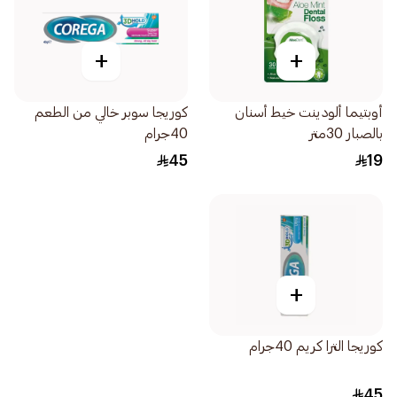
+
+
أوبتيما ألودينت خيط أسنان
كوريجا سوبر خالي من الطعم
بالصبار 30متر
40جرام
45
19
+
كوريجا الترا كريم 40جرام
45