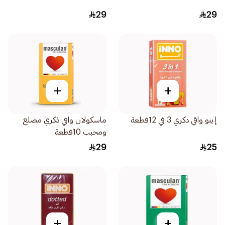
29
29
+
+
إينو واقي ذكري 3 في 12قطعة
ماسكولان واقي ذكري مضلع
ومحبب 10قطعة
29
25
+
+