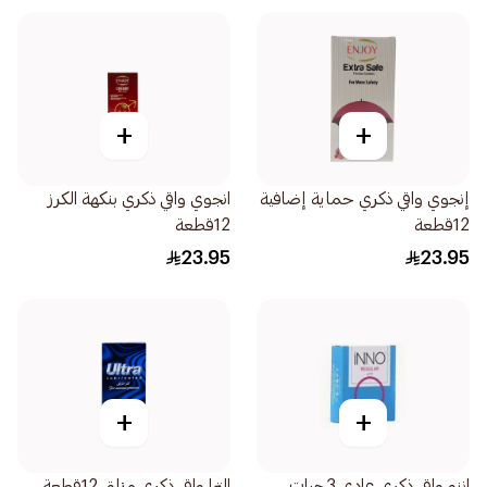
+
+
إنجوي واقي ذكري حماية إضافية
انجوي واقي ذكري بنكهة الكرز
12قطعة
12قطعة
23.95
23.95
+
+
اننو واقي ذكري عادي 3حبات
الترا واقي ذكري مزلق 12قطعة