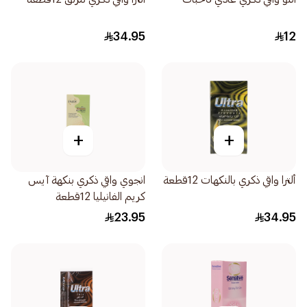
34.95
12
+
+
ألترا واقي ذكري بالنكهات 12قطعة
انجوي واقي ذكري بنكهة آيس
كريم الفانيليا 12قطعة
23.95
34.95