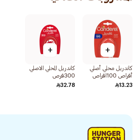
+
+
كاندريل محلي أصلي
كاندريل المحلي الاصلي
أقراص 100اقراص
300قرص
32.78
13.23