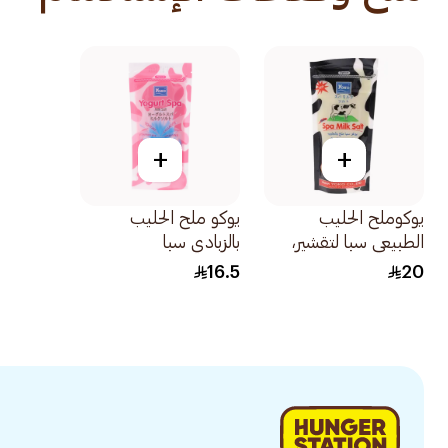
+
+
يوكوملح الحليب
يوكو ملح الحليب
الطبيعي سبا لتقشير،
بالزبادي سبا
تنعيم وتفتيح بشرة
16.5
20
النساء 300جرام