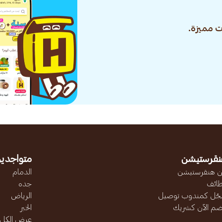
 مميزة.
نقرستيشن
متواجدين
 هنقرستيشن
الدمام
ائف
جده
ّل كمندوب توصيل
الرياض
ضم الآن كشريك
الخبر
عرض الكل..