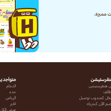
 مميزة.
نقرستيشن
متواجدين
 هنقرستيشن
الدمام
ائف
جده
ّل كمندوب توصيل
الرياض
ضم الآن كشريك
الخبر
عرض الكل..