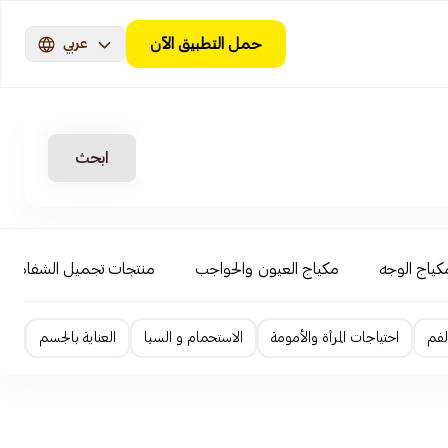
حمل التطبيق الآن
عربي
ابحث
كياج الوجه
مكياج العيون والحواجب
منتجات تجميل الشفاه
الفم
احتياجات المرأة والأمومة
الاستحمام و السبا
العناية بالجسم
ال