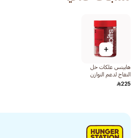
+
هابيتس علكات خل
التفاح لدعم التوازن
اليومي 60قطعة
225