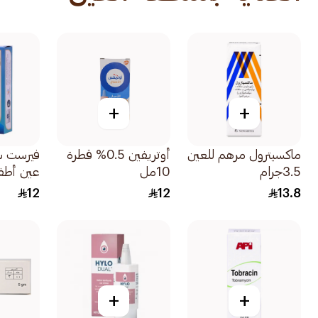
+
+
ماكسيترول مرهم للعين
أوتريفين 0.5% قطرة
فيرست س
3.5جرام
10مل
عين أطفال 
12
12
13.8
+
+