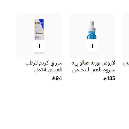
+
+
لعين
لاروش بوزيه هيالو بي5
سيرافي كريم المرطب
سيروم للعين للتخلص
للعينين 14مل
من الهالات السوداء
94
185
والتجاعيد 15مل