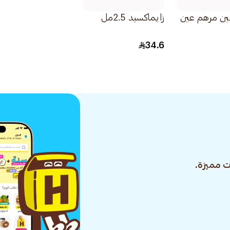
لين مرهم عين
زايماكسيد 2.5مل
34.6
 مميزة.