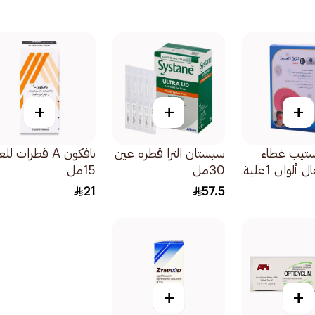
+
+
+
تيب غطاء
سيستان الترا قطره عين
نافكون A قطرات ل
ألوان 1علبة
30مل
15مل
21
57.5
+
+