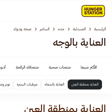
الرئيسية
الصيدلية
جده
السامر
صحه ودواء
العناية بالوجه
الأكثر مبيعا
منتجات صحية
منتجاتك الرائجة
أدوية
العناية بمنطقة العين
العناية بالشفاه
مرطبات البشرة
تونر وم
العناية بمنطقة العين