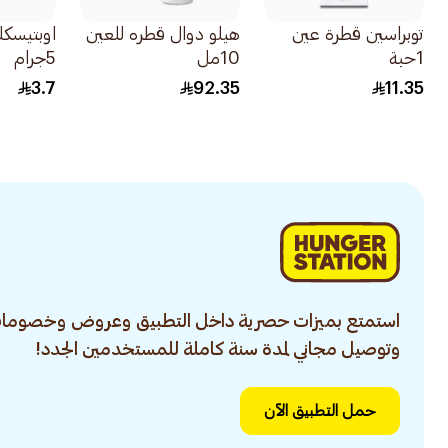
توبراسين قطرة عين
هيلو دوال قطره للعين
اوبتيسك
1حبة
10مل
5جرام
3.7
92.35
11.35
استمتع بميزات حصرية داخل التطبيق وعروض وخصومات
وتوصيل مجاني لمدة سنة كاملة للمستخدمين الجدد!
حمل التطبيق الآن