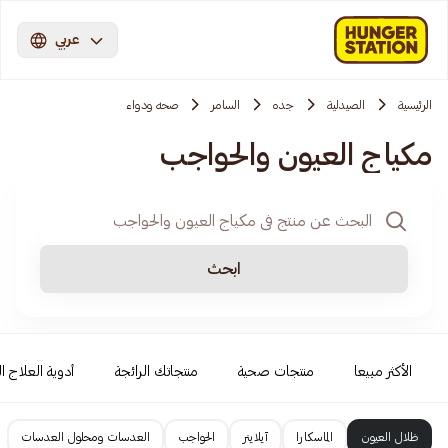
عربي
الرئيسية
الصيدلية
جده
السامر
صحه ودواء
مكياج العيون والحواجب
ابحث
الأكثر مبيعا
منتجات صحية
منتجاتك الرائجة
أدوية العلاج ال
ظلال العيون
الماسكارا
آيلاينر
الحواجب
العدسات ومحلول العدسات