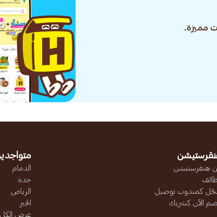
 مميزة.
نقرستيشن
متواجدين
 هنقرستيشن
الدمام
ائف
جده
ّل كمندوب توصيل
الرياض
ضم الآن كشريك
الخبر
عرض الكل..