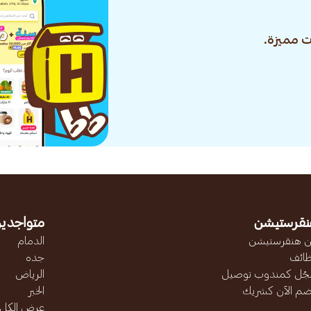
 مميزة.
نقرستيشن
متواجدين
 هنقرستيشن
الدمام
ائف
جده
ّل كمندوب توصيل
الرياض
ضم الآن كشريك
الخبر
عرض الكل..