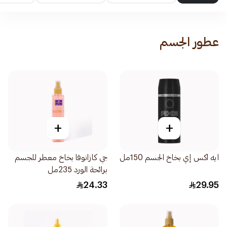
عطور الجسم
+
+
ايه اكس إي بخاخ الجسم 150مل
جي كازانوفا بخاخ معطر للجسم
برائحة الورد 235مل
24.33
29.95