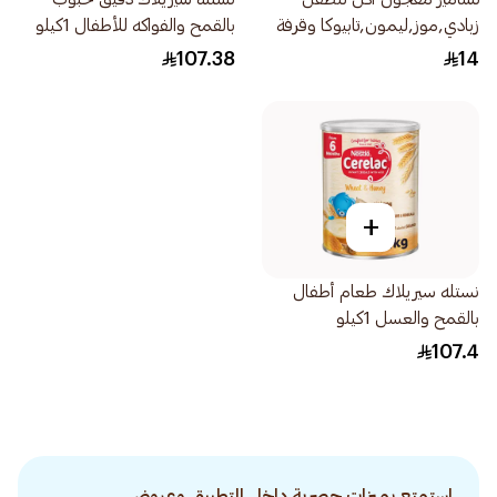
زبادي,موز,ليمون,تابيوكا وقرفة
بالقمح والفواكه للأطفال 1كيلو
1قطعة
107.38
14
+
نستله سيريلاك طعام أطفال
بالقمح والعسل 1كيلو
107.4
استمتع بميزات حصرية داخل التطبيق وعروض