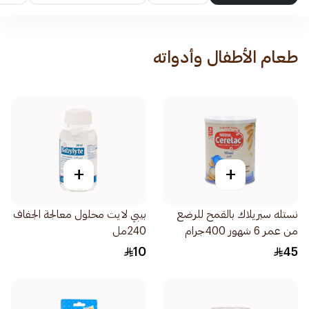
طعام الأطفال وأدواته
+
+
نستله سيريلاك بالقمح للرضع
بيبي لايت محلول معالجة الجفاف
من عمر 6 شهور 400جرام
240مل
10
45