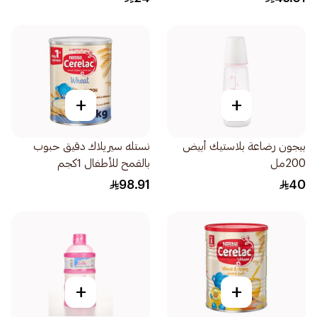
+
+
بيجون رضاعة بلاستيك أبيض
نستله سيريلاك دقيق حبوب
200مل
بالقمح للأطفال 1كجم
98.91
40
+
+