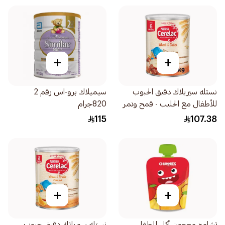
+
+
نستله سيريلاك دقيق الحبوب
سيميلاك برو-اس رقم 2
للأطفال مع الحليب - قمح وتمر
820جرام
1كجم
115
107.38
+
+
تشاميز معجون أكل للطفل
نستله سيريلاك دقيق حبوب