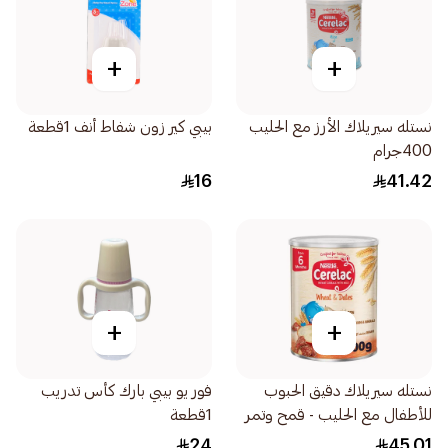
+
+
نستله سيريلاك الأرز مع الحليب
بيبي كير زون شفاط أنف 1قطعة
400جرام
16
41.42
+
+
نستله سيريلاك دقيق الحبوب
فور يو بيبي بارك كأس تدريب
للأطفال مع الحليب - قمح وتمر
1قطعة
400جرام
24
45.01