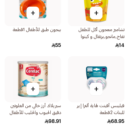
+
+
تشاميز معجون أكل للطفل
بيجون طبق للأطفال 1قطعة
تفاح,مانجو,برتقال و كينوا
1قطعة
55
14
+
+
فيليبس أفينت لهاية ألترا إير
سيريلاك أرز خالي من الغلوتين
للبنات 2قطعة
دقيق الحبوب والحليب للأطفال
من عمر 6 أشهر 1كجم
98.91
68.95