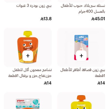
نستله سيريلاك حبوب للأطفال
بيبي زون بودرة 3 عبوات
بالعسل 400جرام
13.8
45.01
+
+
بيبي زون قصافة أظافر للأطفال
تشاميز معجون أكل للطفل
1قطعة
جزر,تفاح,جزر و برتقال 1قطعة
14
14