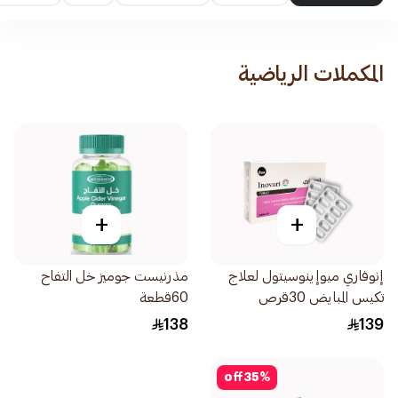
المكملات الرياضية
+
+
إنوفاري ميوإينوسيتول لعلاج
مذرنيست جوميز خل التفاح
تكيس المبايض 30قرص
60قطعة
138
139
off
35
%