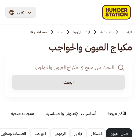
عربي
الرئيسية
الصيدلية
المدينة المنورة
طيبة
صيدلية انوفا
مكياج العيون والحواجب
ابحث
الأكثر مبيعا
أساسيات الإنفلونزا والحساسية
منتجات صحية
ظلال العيون
الماسكارا
آيلاينر
الرموش
الحواجب
العدسات ومحلول 