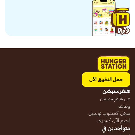
حمل التطبيق الآن
هنقرستيشن
عن هنقرستيشن
وظائف
سجّل كمندوب توصيل
انضم الآن كشريك
متواجدين في