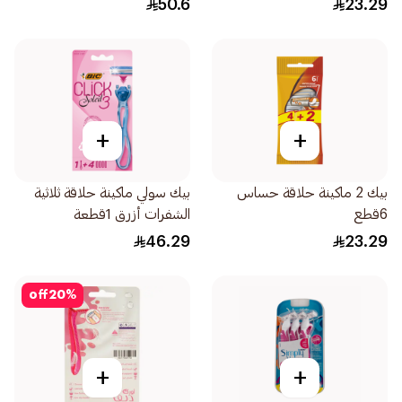
50.6
23.29
+
+
بيك 2 ماكينة حلاقة حساس
بيك سولي ماكينة حلاقة ثلاثية
6قطع
الشفرات أزرق 1قطعة
46.29
23.29
off
20
%
+
+