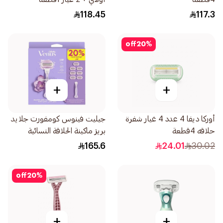
118.45
117.3
off
20
%
+
+
أوركا ديفا 4 عدد 4 غيار شفرة
جيليت فينوس كومفورت جلايد
حلاقه 4قطعة
بريز ماكينة الحلاقة النسائية
7قطع
165.6
24.01
30.02
off
20
%
+
+