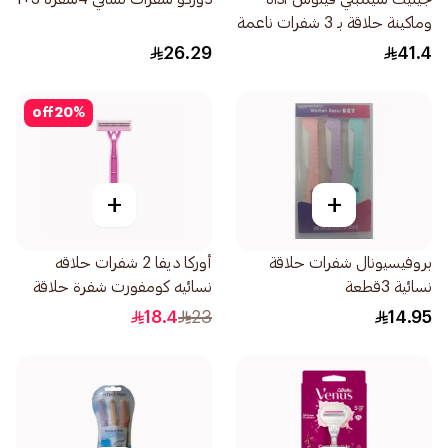
وماكينة حلاقة بـ 3 شفرات ناعمة
3قطعة
26.29
41.4
off
20
%
+
+
بروفيسيونال شفرات حلاقة
أوركا ديفا 2 شفرات حلاقه
نسائية 3قطعة
نسائيه كومفورت شفرة حلاقة
12قطعة
18.4
23
14.95