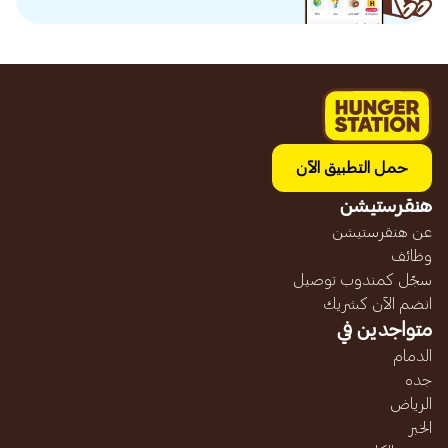
حمل التطبيق الآن
هنقرستيشن
عن هنقرستيشن
وظائف
سجّل كمندوب توصيل
انضم الآن كشريك
متواجدين في
الدمام
جده
الرياض
الخبر