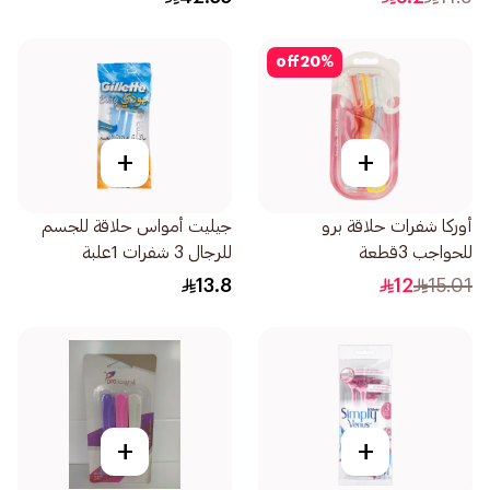
off
20
%
+
+
أوركا شفرات حلاقة برو
جيليت أمواس حلاقة للجسم
للحواجب 3قطعة
للرجال 3 شفرات 1علبة
13.8
12
15.01
+
+