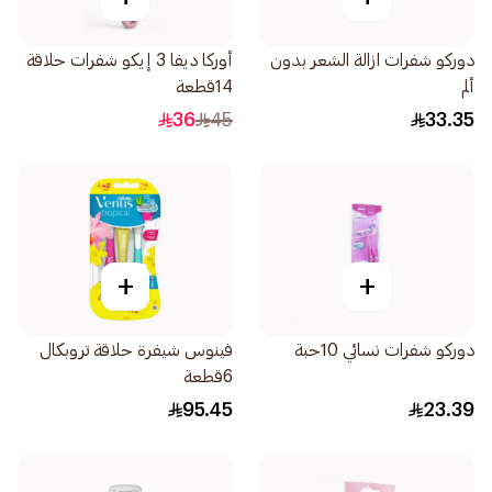
دوركو شفرات ازالة الشعر بدون
أوركا ديفا 3 إيكو شفرات حلاقة
ألم
14قطعة
36
45
33.35
+
+
دوركو شفرات نسائي 10حبة
فينوس شيفرة حلاقة تروبكال
6قطعة
95.45
23.39