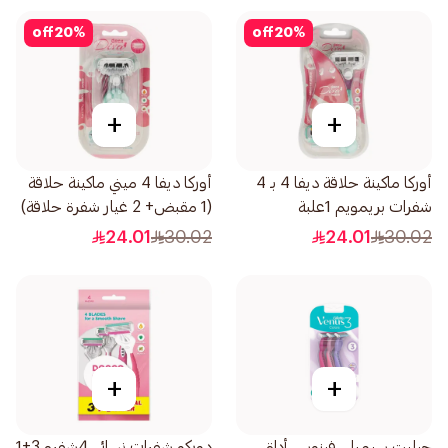
off
20
%
off
20
%
+
+
أوركا ماكينة حلاقة ديفا 4 بـ 4
أوركا ديفا 4 ميني ماكينة حلاقة
شفرات بريمويم 1علبة
(1 مقبض+ 2 غيار شفرة حلاقة)
1قطعة
24.01
30.02
24.01
30.02
+
+
جيليت سيمبلي فينوس أداة
دوركو شفرات نسائي 4شفره 3+1