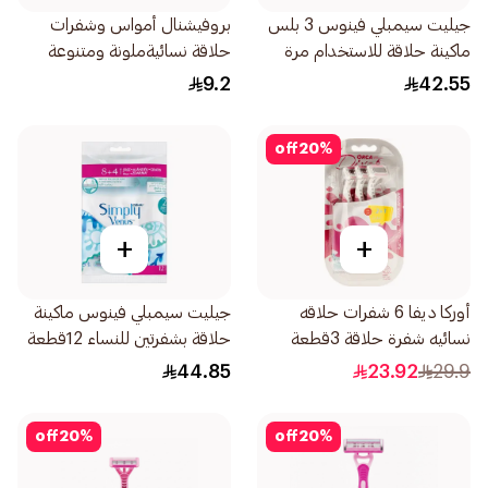
جيليت سيمبلي فينوس 3 بلس
بروفيشنال أمواس وشفرات
ماكينة حلاقة للاستخدام مرة
حلاقة نسائيةملونة ومتنوعة
واحدة 4قطعة
3قطعة
9.2
42.55
off
20
%
+
+
أوركا ديفا 6 شفرات حلاقه
جيليت سيمبلي فينوس ماكينة
نسائيه شفرة حلاقة 3قطعة
حلاقة بشفرتين للنساء 12قطعة
44.85
23.92
29.9
off
20
%
off
20
%