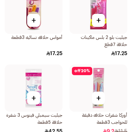
+
+
جيليت بلو 2 بلس ماكينات
أمواس حلاقه نسائيه 3قطعة
حلاقة 7قطع
17.25
17.25
off
20
%
+
+
أوركا شفرات حلاقه دقيقة
جيليت سيمبلي فينوس 3 شفرة
للحواجب 3قطعة
حلاقة 5قطعة
42.55
9.2
11.5