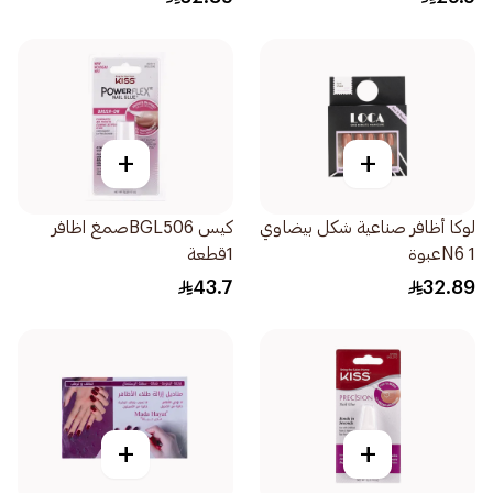
+
+
لوكا أظافر صناعية شكل بيضاوي
كيس BGL506صمغ اظافر
N6 1عبوة
1قطعة
43.7
32.89
+
+