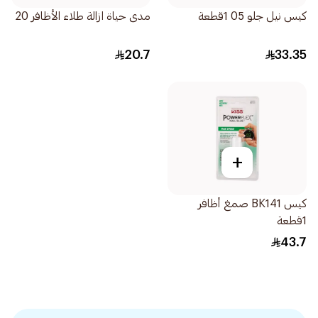
كيس نيل جلو 05 1قطعة
مدى حياة ازالة طلاء الأظافر 20
20.7
33.35
+
كيس BK141 صمغ أظافر
1قطعة
43.7