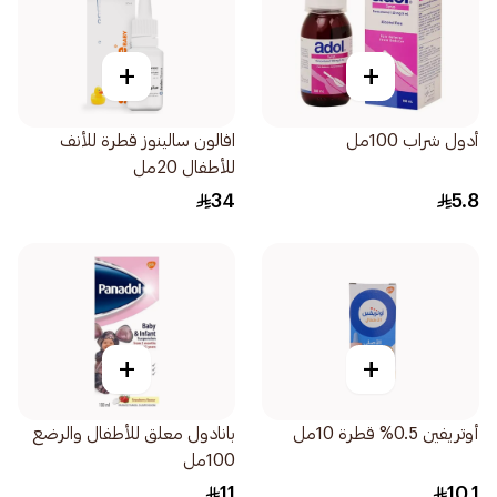
+
+
أدول شراب 100مل
افالون سالينوز قطرة للأنف
للأطفال 20مل
34
5.8
+
+
أوتريفين 0.5% قطرة 10مل
بانادول معلق للأطفال والرضع
100مل
11
10.1