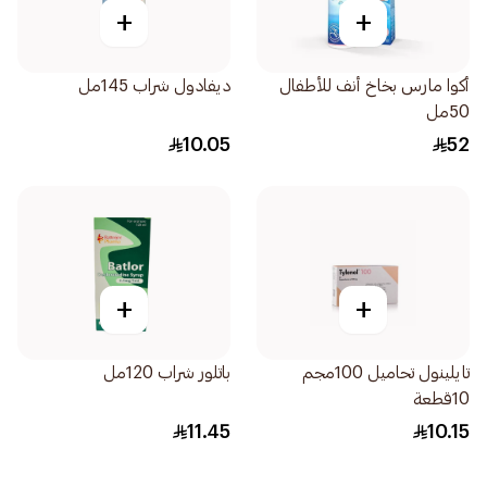
+
+
أكوا مارس بخاخ أنف للأطفال
ديفادول شراب 145مل
50مل
10.05
52
+
+
تايلينول تحاميل 100مجم
باتلور شراب 120مل
10قطعة
11.45
10.15