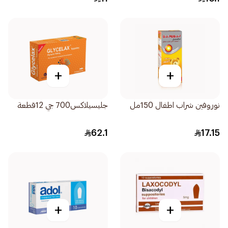
+
+
نوروفين شراب اطفال 150مل
جليسيلاكس700 جي 12قطعة
62.1
17.15
+
+