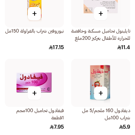
+
+
تايلينول تحاميل مسكنة وخافضة
نيوروفين شراب بالفراولة 150مل
للحرارة للأطفال بتركيز 200ملغ
10قطع
17.15
11.4
+
+
ديفادول 160 ملجم/5 مل
فيفادول تحاميل 100مجم
شراب 100مل
1قطعة
7.95
5.9