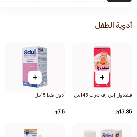
أدوية الطفل
+
+
فيفادول إس إف شراب 145مل
أدول نقط 15مل
7.5
13.35