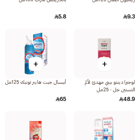
5.8
9.3
+
+
لوجيرا دينتو بيبي مهدئ لألم
أبيسال جيت هايبر تونيك 125مل
التسنين جل - 25مل
65
48.9