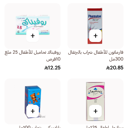
+
+
فارماتون للأطفال شراب بالبرتقال
روفيناك تحاميل للأطفال 25 ملغ
300مل
10قرص
12.25
20.85
+
+
ريناثيول اطفال 125مل
بانادريكس شراب 100مل