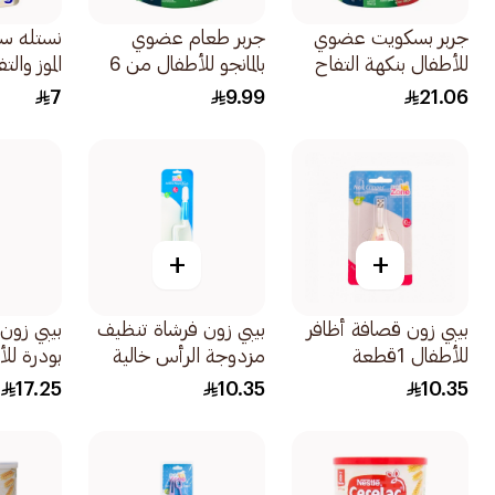
جربر بسكويت عضوي
جربر طعام عضوي
نستله سي
للأطفال بنكهة التفاح
بالمانجو للأطفال من 6
الموز وال
150جرام
شهور 90جرام
90جرام
7
9.99
21.06
+
+
بيبي زون قصافة أظافر
بيبي زون فرشاة تنظيف
بيبي زو
للأطفال 1قطعة
مزدوجة الرأس خالية
بودرة للأطف
من بي اف ايه 1قطعة
17.25
10.35
10.35