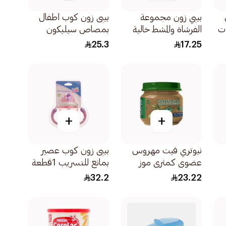
بيبي زون مجموعة
بيبى زون كوب اطفال
ت
الفرشاة والمشط خالية
بمصاص سيليكون
من بي اف ايه 1قطعة
1قطعة
25.3
17.25
+
+
نيوتري فيت مهروس
بيبى زون كوب عصير
عضوي كمثرى موز
بمانع للتسريب 1قطعة
وعنب +6اشهر
32.2
23.22
120جرام