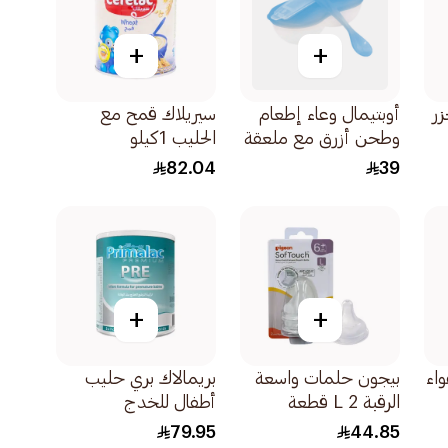
+
+
A بالجزر
أوبتيمال وعاء إطعام
سيريلاك قمح مع
وطحن أزرق مع ملعقة
الحليب 1كيلو
عبوة 2قطعة
82.04
39
+
+
واء
بيجون حلمات واسعة
بريمالاك بري حليب
الرقبة L 2 قطعة
أطفال للخدج
400جرام
79.95
44.85