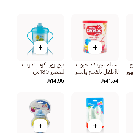
+
+
ح
نستله سيريلاك حبوب
بيبي زون كوب تدريب
عمر 6 شهور
للأطفال بالقمح والتمر
للعصير 180مل
400جرام
14.95
41.54
+
+