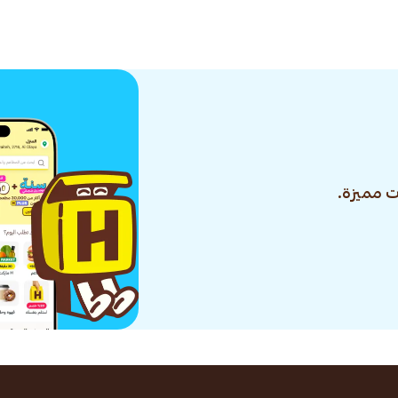
Opb-1136
 مميزة.