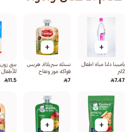
+
+
بامبينا دلتا مياة اطفال
نستله سيريلاك هريس
بيبي زون
2لتر
فواكه موز وتفاح
وكمثرى وبرتقال
سنوات م
11.5
7
7.47
للأطفال من 6 شهور
1قطعة
90جرام
+
+