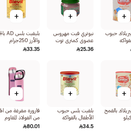
+
+
+
يريلاك حبوب
نيوتري فيت مهروس
بليفيت بلس D
فواكه
عضوي كمثري توت
والأرز 250جرام
ولبن +6اشهر 120جرام
33.35
25.36
+
+
+
ريلاك بالقمح
بلفيت بلس حبوب
قارورة مفرغة من اله
الأطفال بالفواكه
من الفولاذ المقاوم
اللذيذة 300جرام
للصدأ (480 مل)
80.01
34.5