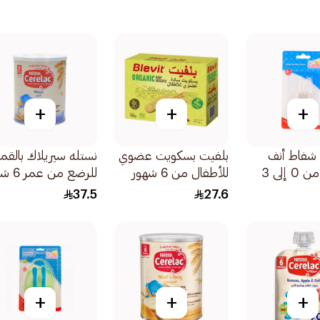
+
+
+
 شفاط أنف
بلفيت بسكويت عضوي
نستله سيريلاك بالقم
للأطفال من 0 إلى 3
للأطفال من 6 شهور
للرضع من 
ع غطاء
180جرام
400جرام
37.5
27.6
+
+
+