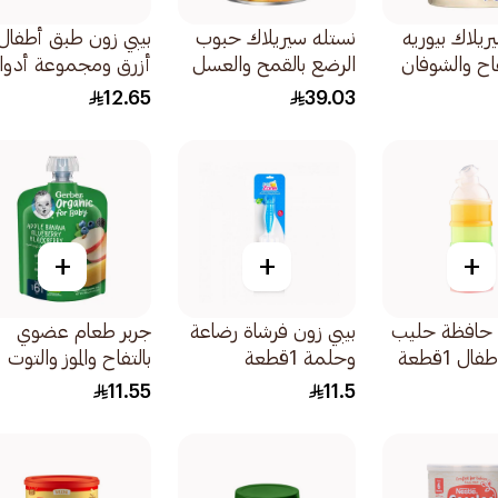
ريلاك بيوريه
نستله سيريلاك حبوب
بيبي زون طبق أطفال
تفاح والشوفان
الرضع بالقمح والعسل
أزرق ومجموعة أدوا
400جرام
تناول الطعام 3قطعة
12.65
39.03
+
+
+
ن حافظة حليب
بيبي زون فرشاة رضاعة
جربر طعام عضوي
ال 1قطعة
وحلمة 1قطعة
بالتفاح والموز والتوت
الأزرق والتوت الأسود
11.55
11.5
للأطفال من عمر 6
أشهر 90جرام