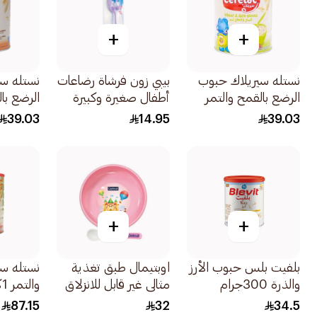
+
+
نستله سيريلاك حبوب
بيبي زون فرشاة رضاعات
نستله س
الرضع بالقمح والتمر
أطفال صغيرة وكبيرة
الرضع بال
400جرام
1قطعة
400جرام
39.03
14.95
39.03
+
+
بلفيت بلس حبوب الأرز
اوبتيمال طبق تغذية
نستله سي
والذرة 300جرام
مثالي غير قابل للانزلاق
والتمر 1كيلو
مع ملعقة ذات طرف
87.15
32
34.5