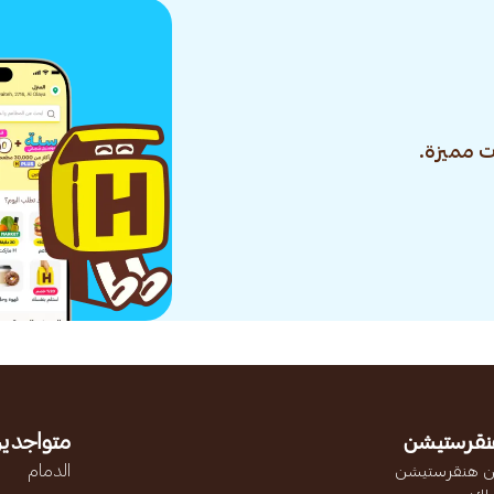
 مميزة.
نقرستيشن
متواجدين
 هنقرستيشن
الدمام