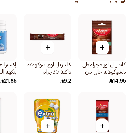
+
+
كاندريل لوز مجرامطى
كاندريل لوح شوكولاتة
إكسترا ع
بالشوكولاتة خالي من
داكنة 30جرام
بنكهة الن
السكر المضاف 40جرام
خالي من 
21.85
9.2
14.95
60قطعة
+
+