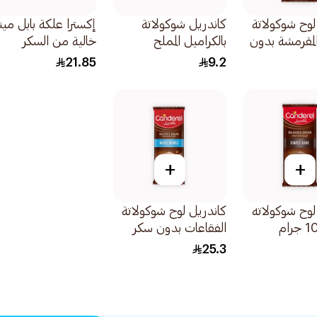
لوح شوكولاتة
كاندريل شوكولاتة
إكسترا علكة بابل مي
المقرمشة بدون
بالكراميل المملح
خالية من السكر
1جرام
30جرام
60قطعة
21.85
9.2
+
+
لوح شوكولاته
كاندريل لوح شوكولاتة
الفقاعات بدون سكر
مضاف 74 جرام
25.3