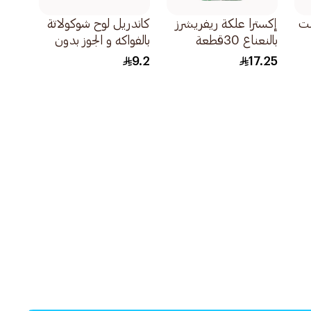
نت
إكسترا علكة ريفريشرز
كاندريل لوح شوكولاتة
بالنعناع 30قطعة
بالفواكه و الجوز بدون
سكر مضاف 27 جرام
9.2
17.25