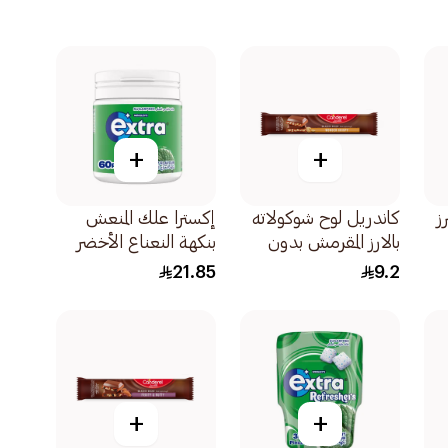
+
+
ز
كاندريل لوح شوكولاته
إكسترا علك المنعش
بالارز المقرمش بدون
بنكهة النعناع الأخضر
سكر مضاف 27جرام
خالي من السكر
21.85
9.2
60قطعة
+
+