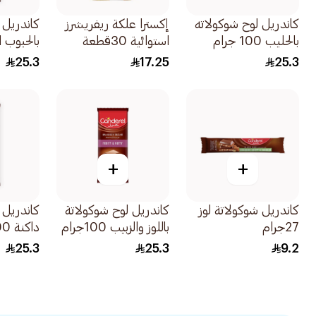
كاندريل لوح شوكولاته
إكسترا علكة ريفريشرز
كاندريل 
بالحليب 100 جرام
استوائية 30قطعة
بالحبوب 
سكر مضاف 00
25.3
17.25
25.3
+
+
كاندريل شوكولاتة لوز
كاندريل لوح شوكولاتة
كاندريل 
27جرام
باللوز والزبيب 100جرام
داكنة 100 جرام
25.3
25.3
9.2