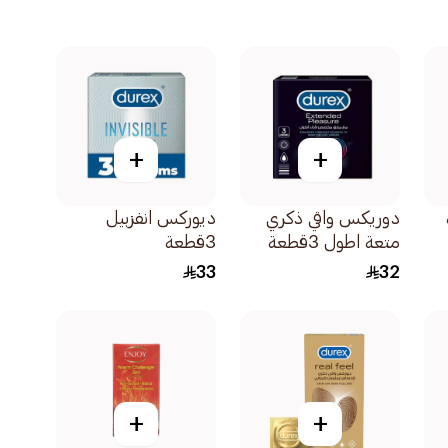
+
+
دوريكس واقي ذكري
ديوركس انفزبيل
متعة اطول 3قطعة
3قطعة
33
32
+
+