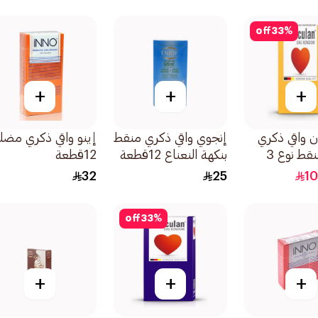
off
33
%
+
+
+
 واقي ذكري
إنجوي واقي ذكري منقط
إينو واقي ذكري مضل
محزز ومنقط نوع 3
بنكهة النعناع 12قطعة
12قطعة
32
25
10
off
33
%
+
+
+