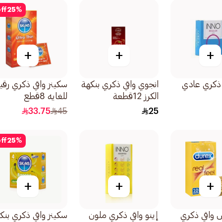
ff
25
%
+
+
+
ي ذكري عادي
انجوي واقي ذكري بنكهة
سكينز واقي ذكري رقي
الكرز 12قطعة
للغايه 8قطع
33.75
45
25
ff
25
%
+
+
+
 واقي ذكري
إينو واقي ذكري ملون
سكينز واقي ذكري بنك