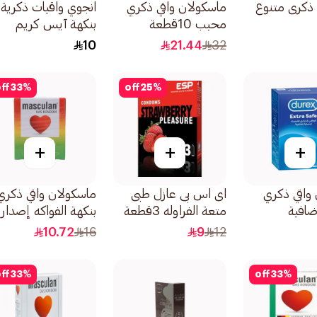
ى ذكرى متنوع
ماسكولان واقي ذكري
انجوي واقيات ذكرية
محبب 10قطعة
بنكهة آيس كريم
الشوكولاتة 3قطعة
10
21.44
32
ff
33
%
off
25
%
+
+
+
واقي ذكري
اى اس بى عازل طبى
ماسكولان واقي ذكري
ضافية
متعة الفراوله 3قطعة
بنكهة الفواكه إصدار
فروتي 3قطع
10.72
16
9
12
ff
33
%
off
33
%