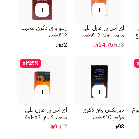
+
+
اى اس بى عازل طبى
إينو واقي ذكري محبب
متعة الجلد 12قطعة
12قطعة
32
24.75
33
off
25
%
o
+
+
وع
دوريكس واقي ذكري
اى اس بى عازل طبى
مؤخر 10قطعة
متعة اكسترا 3قطعة
9
12
93