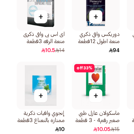
+
+
دوريكس واقي ذكري
اى اس بى واقى ذكرى
متعة اطول 12قطعة
متعة الرقه 3قطعة
10.5
14
94
off
33
%
+
+
ماسكولان عازل طبي
إنجوي واقيات ذكرية
صغير رقم4 - 3 قطعة
ممتازة بالنعناع 3قطعة
10
10.05
15