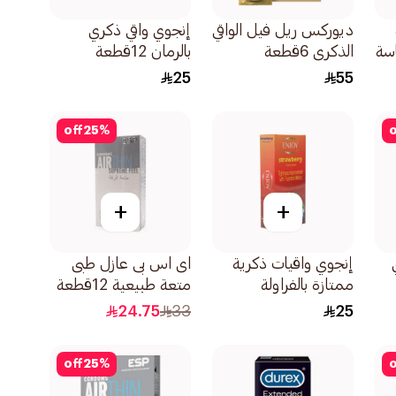
ديوركس ريل فيل الواقي
إنجوي واقي ذكري
اسة
الذكري 6قطعة
بالرمان 12قطعة
25
55
off
25
%
o
+
+
إنجوي واقيات ذكرية
اى اس بى عازل طبى
ممتازة بالفراولة
متعة طبيعية 12قطعة
12قطعة
24.75
33
25
off
25
%
o