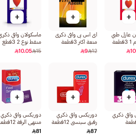
+
+
+
ن عازل طبي
اى اس بى واقى ذكرى
ماسكولان واقي ذكري
طعة
متعة اكثر 3قطعة
منقط نوع 2 3قطع
10.05
15
9
12
10
+
+
+
واقي ذكري
دوريكس واقي ذكري
دوريكس واقي ذكري
رقيق سينسي 12قطعة
منتهي الرقة 12قطعة
81
87