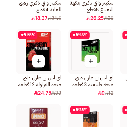
سكينز واقي ذكري بنكهة
سكينز واقي ذكري رقيق
النعناع 8قطع
للغايه 4قطع
18.37
24.5
26.25
35
off
25
%
off
25
%
o
+
+
اى اس بى عازل طبى
اى اس بى عازل طبى
متعة طبيعية 3قطعة
متعة الفراوله 12قطعة
24.75
33
9
12
off
25
%
o