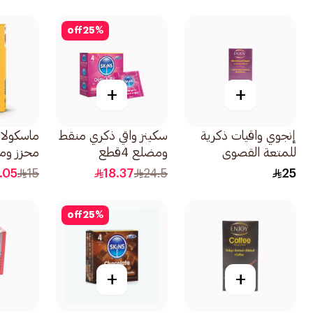
off
25
%
+
+
إنجوي واقيات ذكرية
سكينز واقي ذكري منقط
ماسكولان
للمتعة القصوى
ومضلع 4قطع
والشهوة 12قطعة
3قطع
.05
15
18.37
24.5
25
off
25
%
+
+