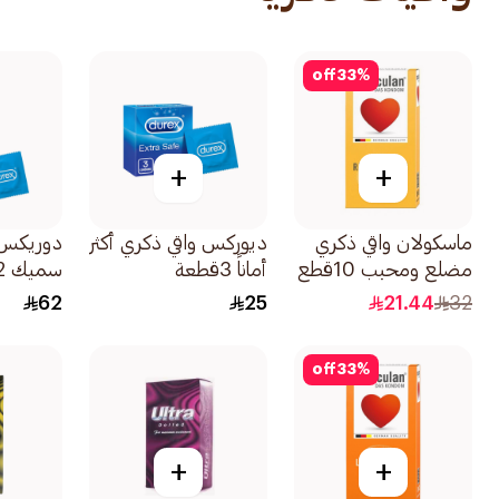
off
33
%
+
+
ماسكولان واقي ذكري
ديوركس واقي ذكري أكثر
دوريكس 
مضلع ومحبب 10قطع
أماناً 3قطعة
سميك 12قطعة
62
25
21.44
32
off
33
%
+
+