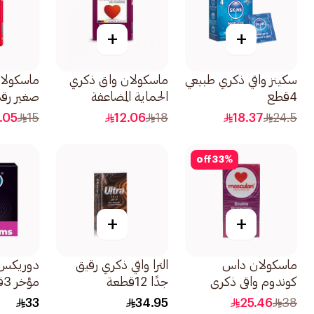
+
+
سكينز واقي ذكري طبيعي
ماسكولان واق ذكري
ماسكولا
4قطع
الحماية المضاعفة
صغير رقم 1 3ق
3قطعة
.05
15
12.06
18
18.37
24.5
off
33
%
+
+
ماسكولان داس
الترا واقي ذكري رقيق
دوريكس 
كوندوم واقي ذكري
جدًا 12قطعة
مؤخر 3قطعة
حماية مزدوجة 10قطع
33
34.95
25.46
38