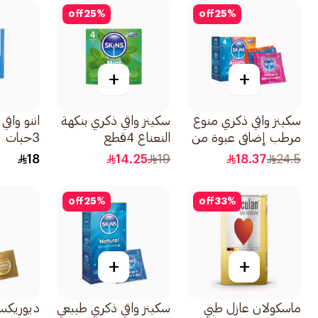
off
25
%
off
25
%
+
+
سكينز واقي ذكري منوع
سكينز واقي ذكري بنكهة
اننو واق
مرطب إضافي عبوة من
النعناع 4قطع
3حبات
4قطعة
18
14.25
19
18.37
24.5
off
25
%
off
33
%
+
+
ماسكولان عازل طبي
سكينز واقي ذكري طبيعي
ديوريكس