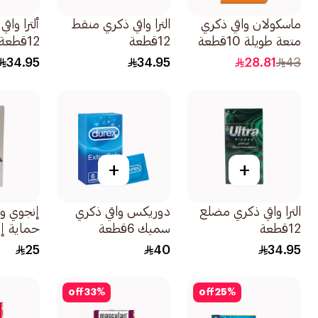
ماسكولان واقي ذكري
الترا واقي ذكري منقط
ألترا واق
متعة طويلة 10قطعة
12قطعة
12قطعة
34.95
34.95
28.81
43
+
+
الترا واقي ذكري مضلع
دوريكس واقي ذكري
إنجوي وا
12قطعة
سميك 6قطعة
حماية إضافي
25
40
34.95
off
33
%
off
25
%