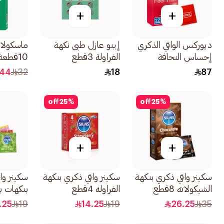
+
+
ديوركس الواقي الذكري
إينو عازل طبى نكهة
ماسكولان
إحساس النحافة
الفراولة 3قطع
10قطعة
12قطعة
.44
32
18
87
off
25
%
off
25
%
+
+
سكينز واقي ذكري بنكهة
سكينز واقي ذكري بنكهة
سكينز وا
الشيكولاته 8قطع
الفراوله 4قطع
بنكهات ب
اللاتكس
.25
19
14.25
19
26.25
35
4قطعة