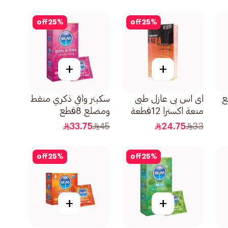
off
25
%
off
25
%
+
+
ع
اى اس بى عازل طبى
سكينز واقي ذكري منقط
متعة اكسترا 12قطعة
ومضلع 8قطع
33.75
45
24.75
33
off
25
%
off
25
%
+
+