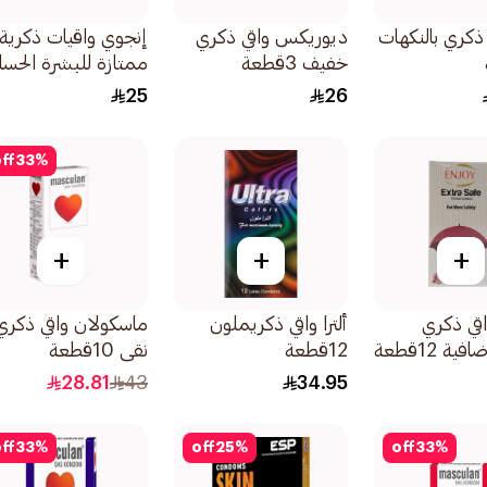
ي ذكري بالنكهات
ديوريكس واقي ذكري
إنجوي واقيات ذكرية
خفيف 3قطعة
ممتازة للبشرة الحس
12قطعة
25
26
ff
33
%
+
+
+
قي ذكري
ألترا واقي ذكريملون
ماسكولان واقي ذكري
ة 12قطعة
12قطعة
نقي 10قطعة
28.81
43
34.95
ff
33
%
off
25
%
off
33
%