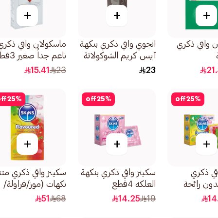
+
+
+
 واقي ذكري
انجوي واقي ذكري بنكهة
ماسكولان واقي ذكري
آيس كريم الشوكولاتة
ناعم جداً صغير 3قطع
12قطعة
15.41
23
23
21
ff
25
%
off
25
%
off
25
%
+
+
+
قي ذكري
سكينز واقي ذكري بنكهة
سكينز واقي ذكري متن
دون رائحة
العلكه 4قطع
نكهات (موز/فراولة/
 عبوة من
علك/نعناع) 16قطعة
51
68
14.25
19
14