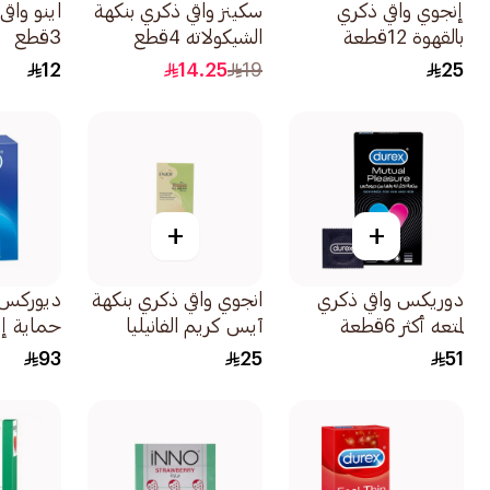
إنجوي واقي ذكري
سكينز واقي ذكري بنكهة
اينو واق
بالقهوة 12قطعة
الشيكولاته 4قطع
3قطع
12
14.25
19
25
+
+
دوريكس واقي ذكري
انجوي واقي ذكري بنكهة
ديوركس 
لمتعه أكثر 6قطعة
آيس كريم الفانيليا
حماية إ
12قطعة
20قطعة
93
25
51