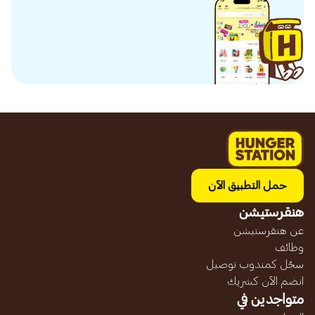
حمل التطبيق الآن
هنقرستيشن
عن هنقرستيشن
وظائف
سجّل كمندوب توصيل
انضم الآن كشريك
متواجدين في