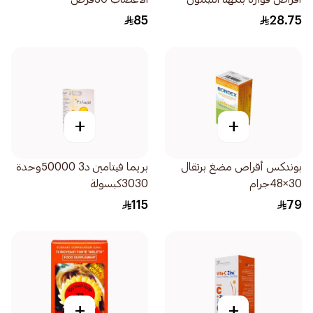
20قرص
85
28.75
+
+
بوندكس أقراص مضغ برتقال
بريما فيتامين د3 50000وحدة
30×48جرام
3030كبسولة
115
79
+
+