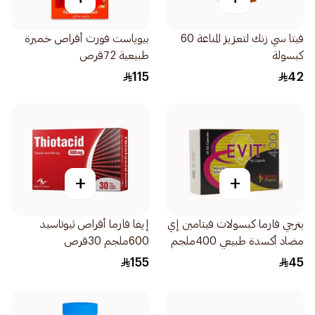
فيتا سي زنك لتعزيز المناعة 60
بيوياست فورت أقراص خميرة
كبسولة
طبيعية 72قرص
115
42
+
+
بترجي فارما كبسولات فيتامين إي
إيفا فارما أقراص ثيوتاسيد
مضاد أكسدة طبيعي 400ملجم
600ملجم 30قرص
30كبسولة
155
45