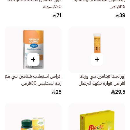
15اقراص
20كبسولة
71
39
+
+
اورانجيتا فيتامين سي وزنك
اقراص استحلاب فينامين سي مع
أقراص فوارة بنكهة البرتقال
زنك ليمتليس 30قرص
20قرص
25
29.5