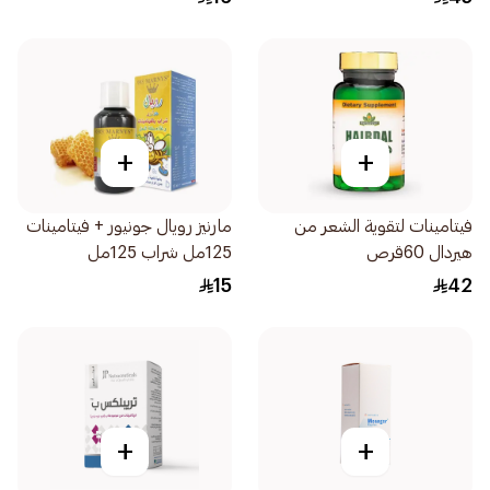
+
+
فيتامينات لتقوية الشعر من
مارنيز رويال جونيور + فيتامينات
هيردال 60قرص
125مل شراب 125مل
15
42
+
+