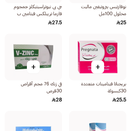
نوفارتيس بيزوتيفين ماليت
جي بي نيوتراسيتيكلز جمجوم
محلول 100مل
فارما تريبلكس فيتامين ب
30قرص
27.5
25
+
+
بريجناتا فيتامينات متعددة
في زنك 76 مجم أقراص
30كبسولة
30قرص
28
25.5