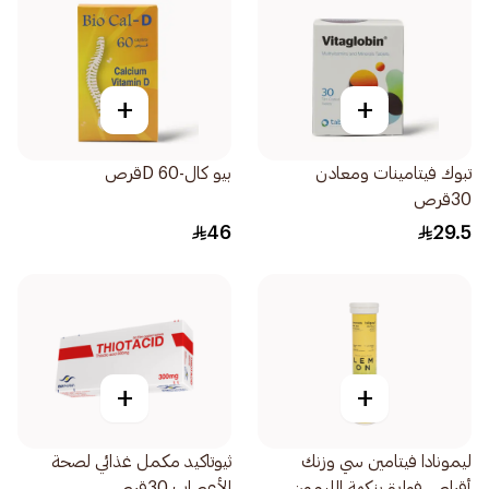
+
+
تبوك فيتامينات ومعادن
بيو كال-D 60قرص
30قرص
46
29.5
+
+
ليمونادا فيتامين سي وزنك
ثيوتاكيد مكمل غذائي لصحة
أقراص فوارة بنكهة الليمون
الأعصاب 30قرص