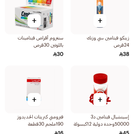
+
+
زينكو فيتامين سي وزنك
سنتروم أقراص فيتامينات
24قرص
باللوتين 30قرص
30
38
+
+
إسينشيال فيتامين د3
فيرومني كبريتات الحديدوز
50000وحدة دولية 12كبسولة
190ملجم 30قطعة
16
45