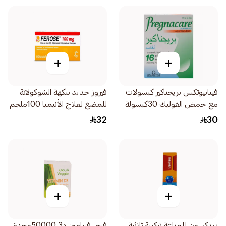
+
+
فيتابيوتكس بريجناكير كبسولات
فيروز حديد بنكهة الشوكولاتة
مع حمض الفوليك 30كبسولة
للمضغ لعلاج الأنيميا 100ملجم
30قرص
32
30
+
+
ريدكسون للمناعة تركيبة ثلاثية
فيجي فيتامين د3 50000وحدة