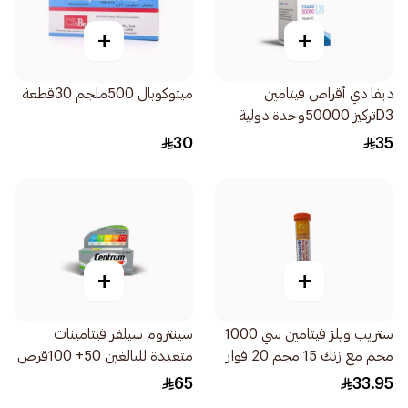
+
+
ديفا دي أقراص فيتامين
ميثوكوبال 500ملجم 30قطعة
D3تركيز 50000وحدة دولية
8أقراص
30
35
+
+
ستريب ويلز فيتامين سي 1000
سينتروم سيلفر فيتامينات
مجم مع زنك 15 مجم 20 فوار
متعددة للبالغين 50+ 100قرص
56جرام
65
33.95