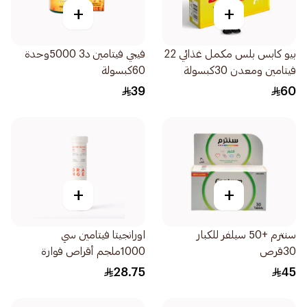
+
+
بيو كابس بلس مكمل غذائي 22
فيجي فيتامين د3 5000وحدة
فيتامين ومعدن 30كبسولة
60كبسولة
39
60
+
+
سنترم +50 سيلفر للكبار
اورانجيتا فيتامين سي
30قرص
1000ملجم أقراص فوارة
20قرص
28.75
45