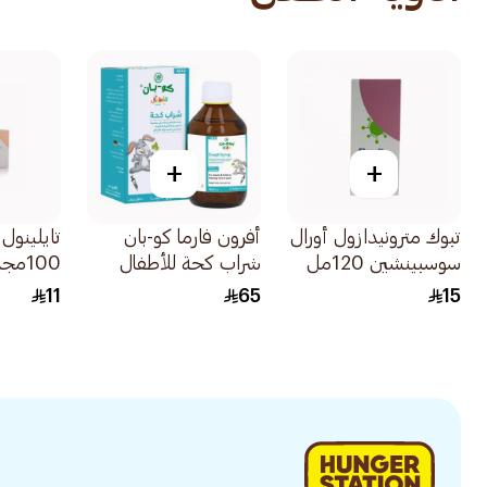
+
+
تبوك مترونيدازول أورال
أفرون فارما كو-بان
تايلينول
سوسبينشين 120مل
شراب كحة للأطفال
100مجم 10قطعة
خالي من السكر 100مل
11
65
15