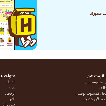
 مميزة.
نقرستيشن
متواجدين
 هنقرستيشن
الدمام
ائف
جده
ّل كمندوب توصيل
الرياض
ضم الآن كشريك
الخبر
عرض الكل..