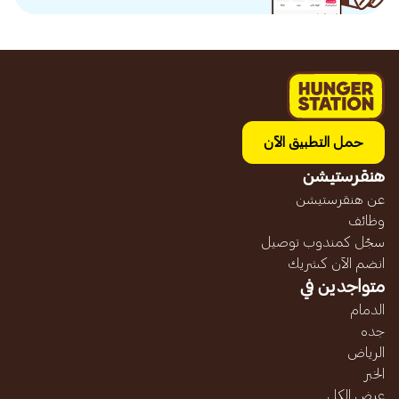
حمل التطبيق الآن
هنقرستيشن
عن هنقرستيشن
وظائف
سجّل كمندوب توصيل
انضم الآن كشريك
متواجدين في
الدمام
جده
الرياض
الخبر
عرض الكل...