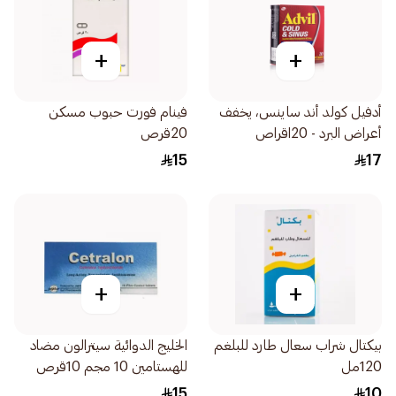
+
+
أدفيل كولد أند ساينس، يخفف
فينام فورت حبوب مسكن
أعراض البرد - 20اقراص
20قرص
15
17
+
+
بيكتال شراب سعال طارد للبلغم
الخليج الدوائية سيترالون مضاد
120مل
للهستامين 10 مجم 10قرص
15
10