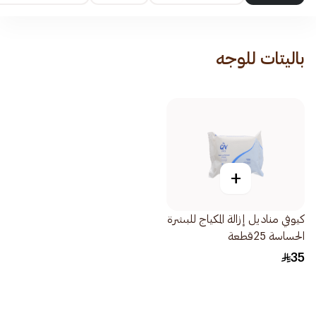
باليتات للوجه
+
كيوفي مناديل إزالة المكياج للبشرة
الحساسة 25قطعة
35