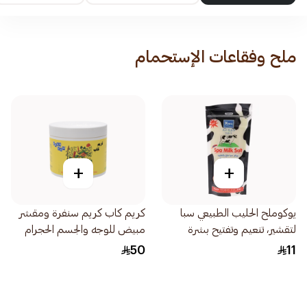
ملح وفقاعات الإستحمام
+
+
يوكوملح الحليب الطبيعي سبا
كريم كاب كريم سنفرة ومقشر
لتقشير، تنعيم وتفتيح بشرة
مبيض للوجه والجسم الحجرام
النساء 300جرام
الكبير الاقتصادي 500جرام
50
11