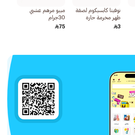
نوفيتا كابسيكوم لصقة
ميبو مرهم عشبي
ظهر مخرمة حارة
30جرام
مقاس 12×18سم
75
3
1قطعة