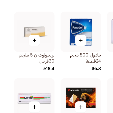
+
+
بنادول 500 مجم
بريمولوت ن 5 ملجم
24قطعة
30قرص
18.4
5.8
+
+