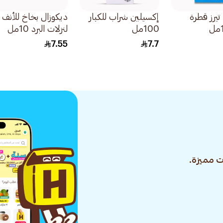
يرز قطرة
إكسيلين شراب للكبار
ديكوزال بخاخ للأنف
100مل
لنزلات البرد 10مل
7.55
7.7
 مميزة.