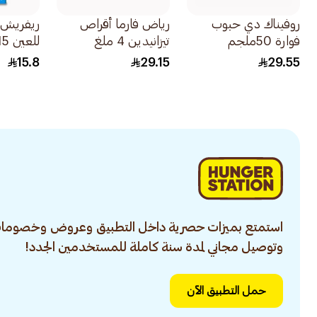
روفيناك دي حبوب
رياض فارما أقراص
ريفريش ت
فوارة 50ملجم
تيزانيدين 4 ملغ
للعين 15مل
20قطعة
30قرص
15.8
29.15
29.55
استمتع بميزات حصرية داخل التطبيق وعروض وخصومات
وتوصيل مجاني لمدة سنة كاملة للمستخدمين الجدد!
حمل التطبيق الآن