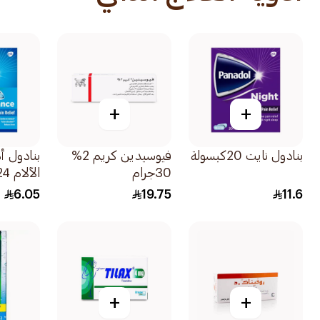
+
+
بنادول نايت 20كبسولة
فيوسيدين كريم 2%
بنادول أ
30جرام
الآلام 24قرص
6.05
19.75
11.6
+
+