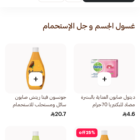
غسول الجسم و جل الإستحمام
+
+
ديتول صابون العناية بالبشرة
جونسون فيتا ريتش صابون
مضاد للبكتيريا 70جرام
سائل ومستحلب للاستحمام
بزبدة الكاكاو 250مل
20.7
4.6
off
25
%