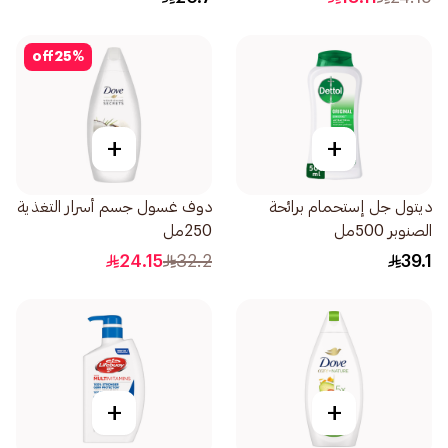
off
25
%
+
+
ديتول جل إستحمام برائحة
دوف غسول جسم أسرار التغذية
الصنوبر 500مل
250مل
24.15
32.2
39.1
+
+