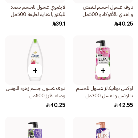
دوف غسول الجسم المنعش
لايفبوي غسول للجسم مضاد
والمغذي بالأفوكادو 500مل
للبكتيريا عناية لطيفة 500مل
39.1
40.25
+
+
لوكس بوتانيكالز غسول للجسم
دوف غسول جسم زهرة اللوتس
باللوتس والعسل 700مل
ومياه الأرز 500مل
40.25
42.55