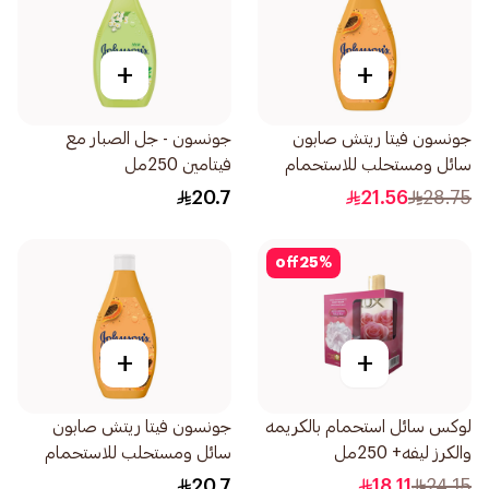
+
+
جونسون فيتا ريتش صابون
جونسون - جل الصبار مع
سائل ومستحلب للاستحمام
فيتامين 250مل
بخلاصة البابايا 400مل
20.7
21.56
28.75
off
25
%
+
+
لوكس سائل استحمام بالكريمه
جونسون فيتا ريتش صابون
والكرز ليفه+ 250مل
سائل ومستحلب للاستحمام
بخلاصة البابايا 250مل
20.7
18.11
24.15