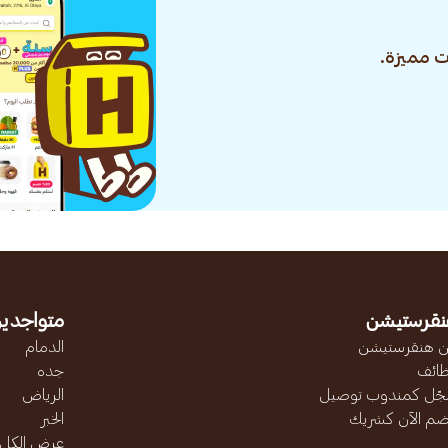
 مميزة.
نقرستيشن
متواجدين
 هنقرستيشن
الدمام
ائف
جده
ّل كمندوب توصيل
الرياض
ضم الآن كشريك
الخبر
عرض الكل..