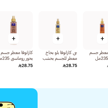
+
+
+
 معطر جسم
جي كازانوفا بلو بخاخ
كازانوفا معطر جسم
معطر للجسم بخشب
بخور رومانسي 235مل
الصندل 235مل
28.75
28.75