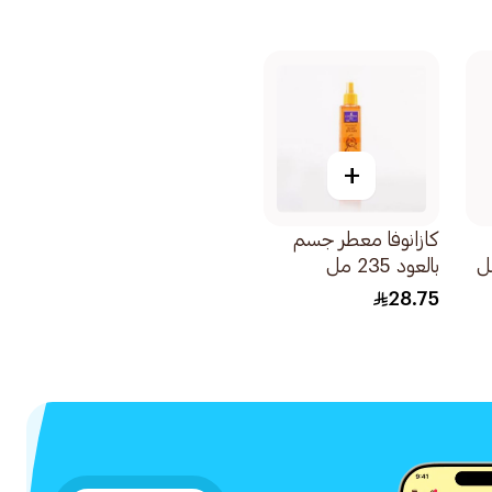
+
كازانوفا معطر جسم
بالعود 235 مل
28.75