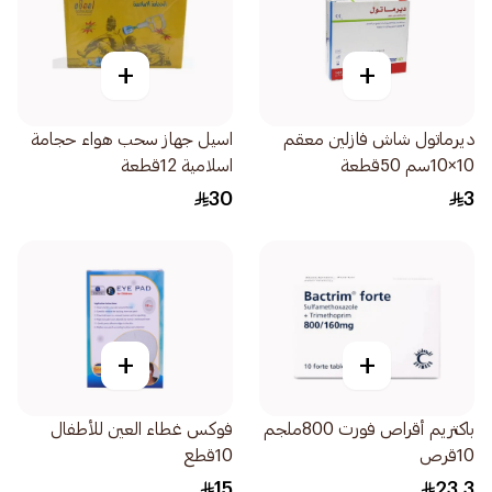
+
+
ديرماتول شاش فازلين معقم
اسيل جهاز سحب هواء حجامة
10×10سم 50قطعة
اسلامية 12قطعة
30
3
+
+
باكتريم أقراص فورت 800ملجم
فوكس غطاء العين للأطفال
10قرص
10قطع
15
23.3