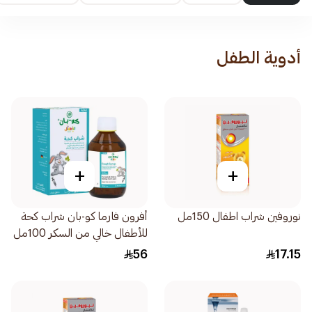
أدوية الطفل
+
+
نوروفين شراب اطفال 150مل
أفرون فارما كو-بان شراب كحة
للأطفال خالي من السكر 100مل
56
17.15