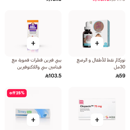
+
+
نوركالم نقط للأطفال و الرضع
بيبي فيرين قطرات فموية مع
30مل
فيتامين سي واللاكتوفيرين
60مل
103.5
59
off
25
%
+
+