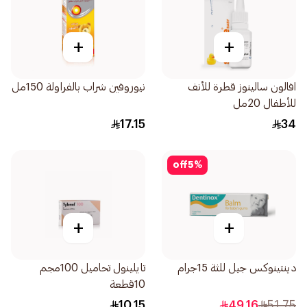
+
+
افالون سالينوز قطرة للأنف
نيوروفين شراب بالفراولة 150مل
للأطفال 20مل
17.15
34
off
5
%
+
+
دينتينوكس جيل للثة 15جرام
تايلينول تحاميل 100مجم
10قطعة
10.15
49.16
51.75