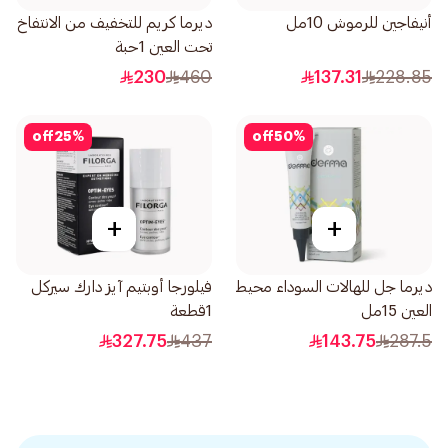
أنيفاجين للرموش 10مل
ديرما كريم للتخفيف من الانتفاخ
تحت العين 1حبة
230
460
137.31
228.85
off
25
%
off
50
%
+
+
ديرما جل للهالات السوداء محيط
فيلورجا أوبتيم آيز دارك سيركل
العين 15مل
1قطعة
327.75
437
143.75
287.5