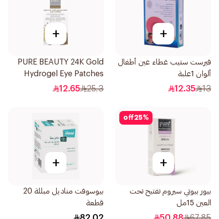
+
+
فيرست ستيب غطاء عين أطفال
PURE BEAUTY 24K Gold
ألوان 1علبة
Hydrogel Eye Patches
8pcs
12.65
25.3
12.35
13
off
25
%
+
+
بيور بيوتي سيروم تفتيح تحت
بيوسوفت مناديل مبللة 20
العين 15مل
قطعة
82.02
50.88
67.85