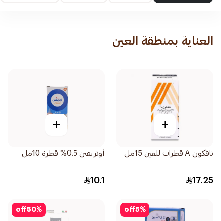
العناية بمنطقة العين
+
+
نافكون A قطرات للعين 15مل
أوتريفين 0.5% قطرة 10مل
10.1
17.25
off
50
%
off
5
%