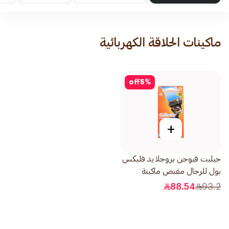
ماكينات الحلاقة الكهربائية
off
5
%
+
جيليت فيوجن بروجلايد فليكس
بول للرجال مقبض ماكينة
الحلاقة شفرتين 1قطعة
88.54
93.2