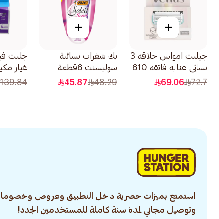
+
+
جيليت امواس حلاقه 3
بك شفرات نسائية
جليت في
نسائي عنايه فائقه 610
سوليسنت 6قطعة
غيار مك
3قطعة
سويرل 4قطعة
139.84
45.87
48.29
69.06
72.7
استمتع بميزات حصرية داخل التطبيق وعروض وخصومات
وتوصيل مجاني لمدة سنة كاملة للمستخدمين الجدد!