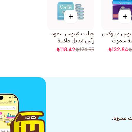
+
+
نوس ديلوكس
جيليت فينوس سموذ
ينة سموث
رأس تبديل ماكينة
حلاقة 8قطع
118.42
124.66
132.84
 مميزة.