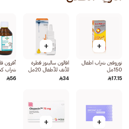
+
+
نوروفين شراب اطفال
افالون سالينوز قطرة
أفرون فا
150مل
للأنف للأطفال 20مل
شراب كح
خالي من الس
56
34
17.15
+
+