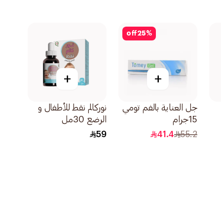
off
25
%
+
+
جل العناية بالفم تومي
نوركالم نقط للأطفال و
15جرام
الرضع 30مل
59
41.4
55.2