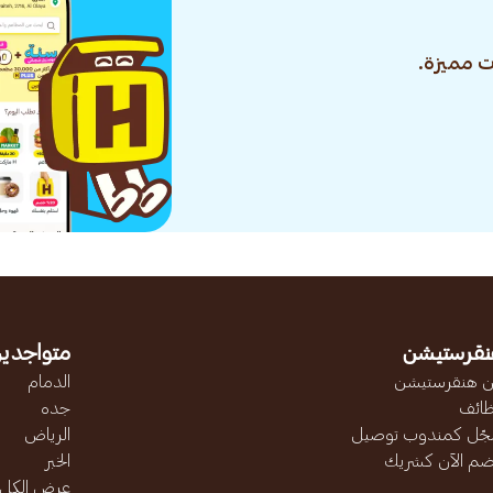
 مميزة.
نقرستيشن
متواجدين
 هنقرستيشن
الدمام
ائف
جده
ّل كمندوب توصيل
الرياض
ضم الآن كشريك
الخبر
عرض الكل..