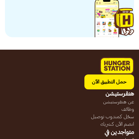
حمل التطبيق الآن
هنقرستيشن
عن هنقرستيشن
وظائف
سجّل كمندوب توصيل
انضم الآن كشريك
متواجدين في