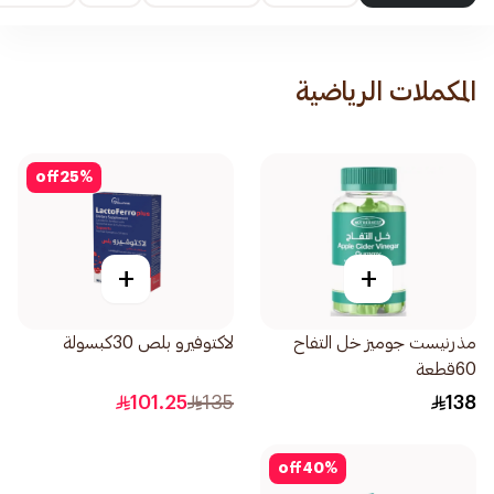
المكملات الرياضية
off
25
%
+
+
مذرنيست جوميز خل التفاح
لاكتوفيرو بلص 30كبسولة
60قطعة
101.25
135
138
off
40
%