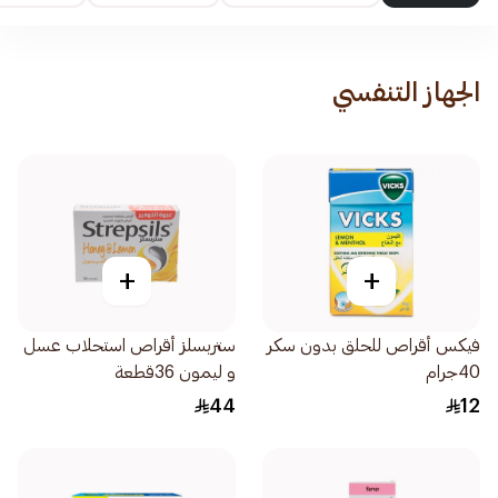
الجهاز التنفسي
+
+
فيكس أقراص للحلق بدون سكر
ستربسلز أقراص استحلاب عسل
40جرام
و ليمون 36قطعة
44
12