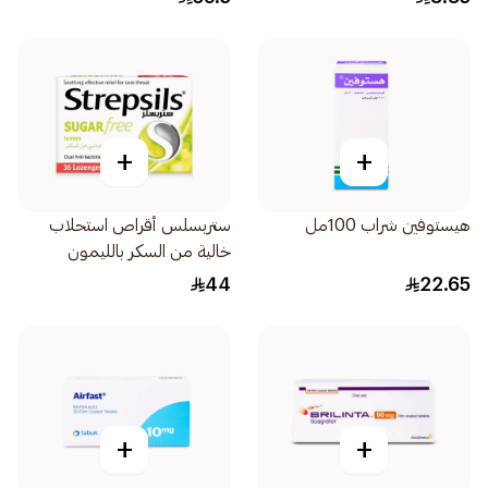
+
+
هيستوفين شراب 100مل
ستربسلس أقراص استحلاب
خالية من السكر بالليمون
36قرص
44
22.65
+
+