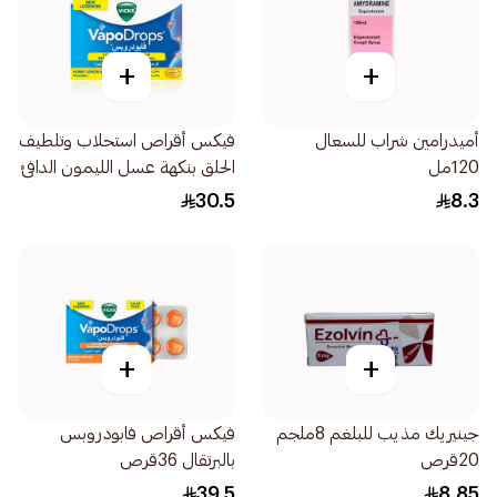
+
+
أميدرامين شراب للسعال
فيكس أقراص استحلاب وتلطيف
120مل
الحلق بنكهة عسل الليمون الدافئ
16قرص
30.5
8.3
+
+
جينيريك مذيب للبلغم 8ملجم
فيكس أقراص فابودروبس
20قرص
بالبرتقال 36قرص
39.5
8.85