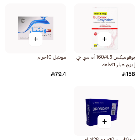
+
+
بوفوميكس 160/4.5 أم سي جي
مونتيل 10جرام
إيزي هيلر 1قطعة
79.4
158
+
برونكاست 10مجم 28اقراص