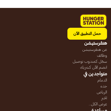
حمل التطبيق الآن
هنقرستيشن
عن هنقرستيشن
وظائف
سجّل كمندوب توصيل
انضم الآن كشريك
متواجدين في
الدمام
جده
الرياض
الخبر
عرض الكل...
مساعدة