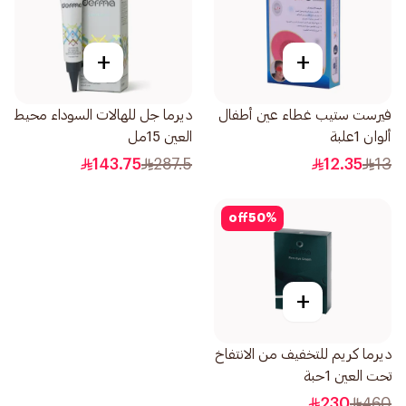
+
+
فيرست ستيب غطاء عين أطفال
ديرما جل للهالات السوداء محيط
ألوان 1علبة
العين 15مل
143.75
287.5
12.35
13
off
50
%
+
ديرما كريم للتخفيف من الانتفاخ
تحت العين 1حبة
230
460