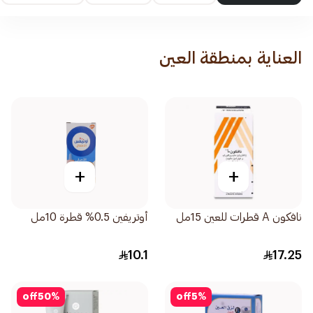
العناية بمنطقة العين
+
+
نافكون A قطرات للعين 15مل
أوتريفين 0.5% قطرة 10مل
10.1
17.25
off
50
%
off
5
%