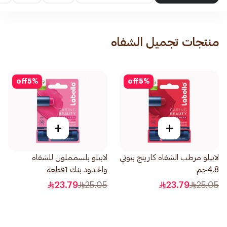
منتجات تجميل الشفاه
off
5
%
off
5
%
+
+
لابيلو مرطب الشفاه كارينج بيوتي
لابيلو بلسمملون للشفاه
4.8جم
والخدود بنك 1قطعة
23.79
25.05
23.79
25.05