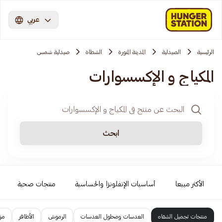
عربي
الرئيسية
الصيدلية
المدينة المنورة
الشظاة
صيدلية شمس
المكياج و الإكسسوارات
ابحث
الأكثر مبيعا
أساسيات الإنفلونزا والحساسية
منتجات صحية
منتجات تجميل الشفاه
العدسات ومحلول العدسات
الرموش
الأظافر
مزي