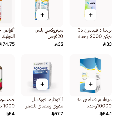
+
+
بريما د فيتامين د3
سيتروكسي بلس
أقراص 
بتركيز 2000 وحدة
20قرص
الفوليك
دولية 60 كبسولة
30قرص
74.75
35
33
+
+
ديفادي فيتامين د3
أركوفارما فوركابيل
جاميسون
10000وحدة
مقوي ومغذي للشعر
1000 ملغ 100قرص
100كبسولة
والأظافر 1علبة
54
57.7
64.1