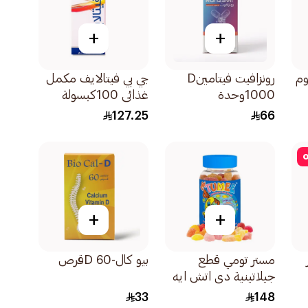
+
+
وم
رونزافيت فيتامينD
جي بي فيتالايف مكمل
1000وحدة
غذائي 100كبسولة
120كبسولة
127.25
66
o
+
+
مستر تومي قطع
بيو كال-D 60قرص
جيلاتينية دي اتش ايه
وأوميجا 3 للأطفال
33
148