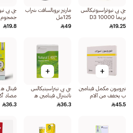
جي بي نيوتراسيوتيكالس
مارنيز بروبالسافت شراب
جي بي نيو
بريما D3 10000
125مل
جمجوم ف
وحدة دولية 30كبسولة
فيتامين ب 0
19.8
49
19.25
+
+
نيروبيون مكمل فيتامين
جي بي نيتراسيتيكالس
فيتال هـ 
ب يخفف من آلام
ناتشرال فيتامين هـ
الأعصاب 10 أمبولات
400 وحدة 30
كبسولة
36.3
36.3
45.5
كبسولة