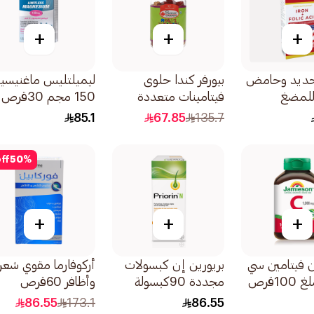
+
+
+
حديد وحامض
بيورفر كندا حلوى
ليميلتليس ماغنيسي
 للمضغ
فيتامينات متعددة
150 مجم 30قرص
نباتية للأطفال 60قطعة
85.1
67.85
135.7
ff
50
%
+
+
+
 فيتامين سي
بريورين إن كبسولات
أركوفارما مقوي شعر
مجددة 90كبسولة
وأظافر 60قرص
86.55
173.1
86.55