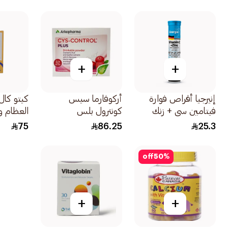
+
+
إنيرجيا أقراص فوارة
أركوفارما سيس
كيتو كا
فيتامين سي + زنك
كونترول بلس
العظام و
20قرص
مستخلص التوت البري
30كبسولة
75
86.25
25.3
ومانوز 14كيس
off
50
%
+
+