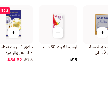
ff
5
%
+
+
+
ل-دي لصحة
اوميجا لايت 60جرام
مادي كير زيت فيتامي
الأسنان
E للشعر والبشرة
125مل
54.62
57.5
98