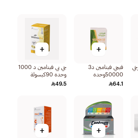
+
+
خي
فيجي فيتامين د3
جي بي فيتامين د 1000
50000وحدة
وحدة 90كبسولة
20كبسولة
49.5
64.1
+
+