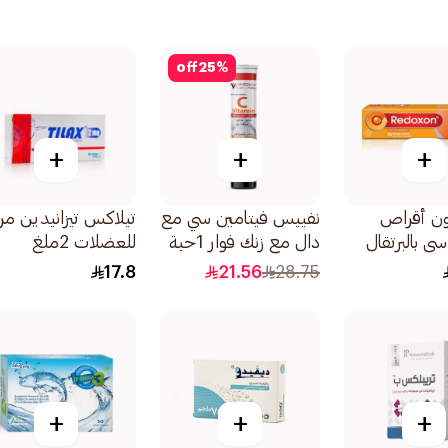
off
25
%
+
+
+
ن أقراص
نفييس فيتامين سي مع
تيلاكس تيزانيدين مر
ي بالبرتقال
دال مع زنك فوار 1حبة
للعضلات 2ملغ
30قرص
17.8
21.56
28.75
+
+
+