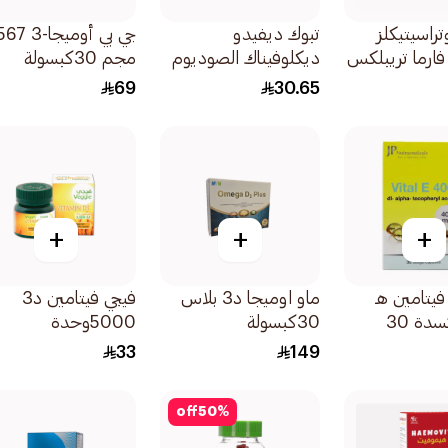
تراسيتيكلز
تبوك ديفيدو
جي بي أوميجا-3 7
ارما تريبلكس
ديكلوفيناك الصوديوم
مجم 30كبسولة
3قرص
75ملغ 20كبسولة
69
30.65
+
+
+
فيتامين هـ
ماو اوميجا د3 بلاس
فيجي فيتامين د3
مضاد أكسدة 30
30كبسولة
5000وحدة
60كبسولة
33
149
off
50
%