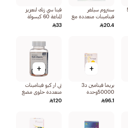
56
سنتروم سيلفر
فيتا سي زنك لتعزيز
فيتامينات متعددة مع
المناعة 60 كبسولة
لوتين 30قطعة
33
20.4
+
+
بريما فيتامين د3
تي ار كيو فيتامينات
50000وحدة
متعددة حلوى مضغ
3030كبسولة
للكبار 60قطعة
120
96.1