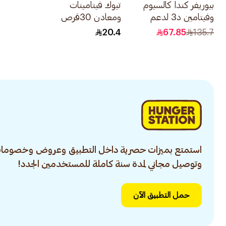
بيوريفر كندا كالسيوم
تبوك فيتامينات
وفيتامين د3 لدعم
ومعادن 30قرص
عظام الأطفال
20.4
67.85
135.7
60قطعة
استمتع بميزات حصرية داخل التطبيق وعروض وخصومات
وتوصيل مجاني لمدة سنة كاملة للمستخدمين الجدد!
حمل التطبيق الآن