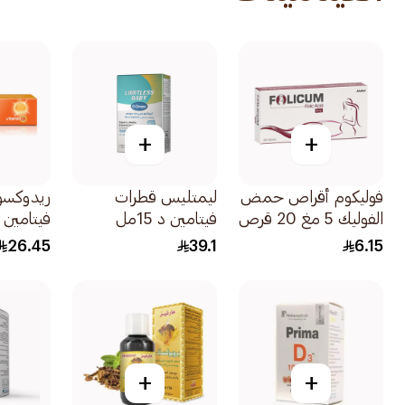
+
+
فوليكوم أقراص حمض
ليمتليس قطرات
ريدوكسو
الفوليك 5 مغ 20 قرص
فيتامين د 15مل
فيتامين س
15قرص
26.45
39.1
6.15
+
+