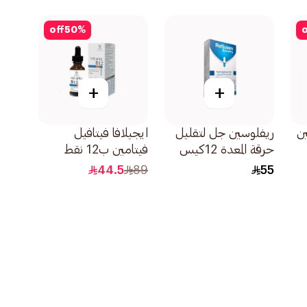
60قطعة
off
50
%
o
+
+
ن
ريفلوسين جل لتقليل
ايجيلافا فيتافيل
حرقة المعدة 12كيس
فيتامين ب12 نقط
فموية 30مل
44.5
89
55