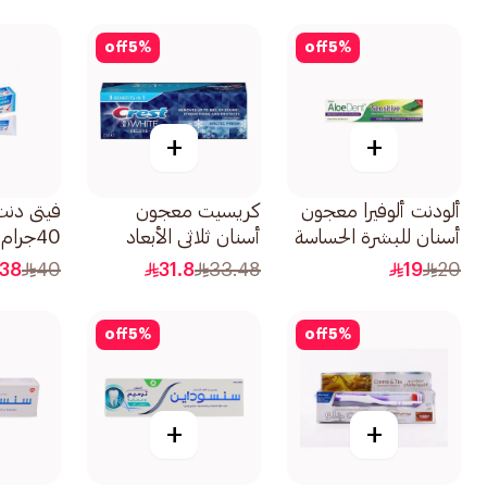
off
5
%
off
5
%
+
+
ألودنت ألوفيرا معجون
كريسيت معجون
فيتى دنت
أسنان للبشرة الحساسة
أسنان ثلاثي الأبعاد
40جرام
50مل
وايت ديلاكس انتعاش
38
40
31.8
33.48
19
20
بارد 75مل
off
5
%
off
5
%
+
+