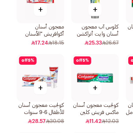
+
+
ان
كلوس آب معجون
معجون أسنان
أسنان وايت أتراكشن
أكوافريش "الأسنان
بالليمون وملح البحر
اللبنية" 50مل
17.24
18.15
25.33
26.67
75مل
off
5
%
off
5
%
o
+
+
ان
كولجيت معجون أسنان
كولجيت معجون أسنان
ماكس فريش كلين
للأطفال 6-9 سنوات
مينت 125مل
بنكهة النعناع الخفيف
28.57
30.08
11.42
12.03
ومستوى فلورايد