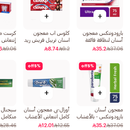
+
+
بارودونتكس معجون
كلوس اب معجون
كرست مع
أسنان لنظافة فائقة
اسنان تريبل فريش ريد
إنتعاش إضاف
75مل
هوت 2 × 75 مل
6
9.06
8.74
9.2
35.2
37.06
off
5
%
off
5
%
+
+
معجون أسنان
أورال-بي معجون أسنان
سيجنال 
بارودونتكس - بالأعشاب
كامل انتعاش الأعشاب
75مل
100مل
والزعتر 1قطعة
28.46
12.01
12.65
35.2
37.06