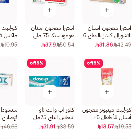
+
+
أستيرا معجون أسنان
أستيرا معجون اسنان
كولجيت 
ناتشورال كيدز بالتفاح 6
هوموباسيكا 75 ملي
ماكس ف
سنوات فما فوق 50مل
مينت 125مل
10.95
37.9
50.54
31.86
42.49
off
5
%
off
5
%
+
+
كولجيت مينيونز معجون
كلوز اب وايت ناو
سنسوداين
أسنان للأطفال 6+
انتعاش الثلج 75مل
لإصلاح م
سنوات 50مل
انتعاش أكثر
46.66
31.91
33.59
18.57
19.55