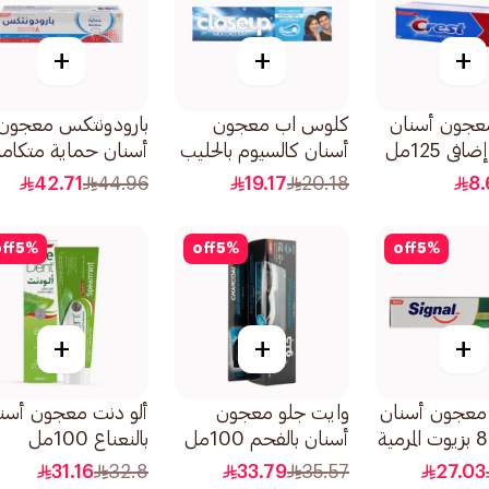
+
+
+
جون أسنان
كلوس اب معجون
بارودونتكس معجون
ى 125مل
أسنان كالسيوم بالحليب
أسنان حماية متكامل
إنتعاش زائد 75مل
42.71
44.96
19.17
20.18
8.
ff
5
%
off
5
%
off
5
%
+
+
+
معجون أسنان
وايت جلو معجون
ألو دنت معجون أسن
متكامل 8 بزيوت المرمية
أسنان بالفحم 100مل
بالنعناع 100مل
31.16
32.8
33.79
35.57
27.03