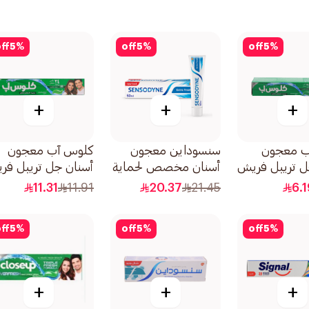
ff
5
%
off
5
%
off
5
%
+
+
+
ب معجون
سنسوداين معجون
كلوس آب معجون
ل تريبل فريش
أسنان مخصص لحماية
أسنان جل تريبل فر
ثول 50مل
الأسنان الحساسة
انتعاش المنثول 120مل
11.31
11.91
20.37
21.45
6.1
وانتعاش زائد حجم
صغير 50مل
ff
5
%
off
5
%
off
5
%
+
+
+