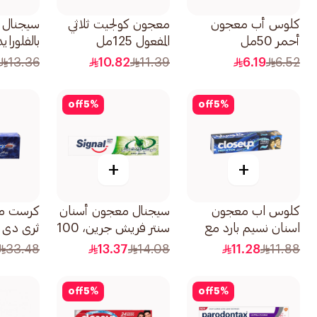
كلوس أب معجون
معجون كولجيت ثلاثي
سيجنال 
أحمر 50مل
المفعول 125مل
بالفلوراي
العشبي ل
13.36
10.82
11.39
6.19
6.52
التسوس 120م
off
5
%
off
5
%
+
+
كلوس اب معجون
سيجنال معجون أسنان
كرست مع
اسنان نسيم بارد مع
سنتر فريش جرين، 100
ثري دي 
غسول الفم بالزنك
مل
لحيوية وا
33.48
13.37
14.08
11.28
11.88
الفعال 120مل
75مل
off
5
%
off
5
%