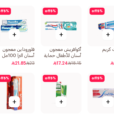
ff
5
%
off
5
%
off
5
%
+
+
+
 كريم
أكوافريش معجون
فلوروداين معجون
أسنان للأطفال حماية
أسنان الترا 100مل
فلورايد من عمر 6
21.85
23
17.24
18.15
سنوات فأكثر 50مل
ff
5
%
off
5
%
off
5
%
+
+
+