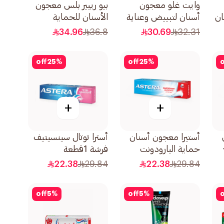
وايت غلو معجون
بيو ريبير بلس معجون
ان
أسنان لتبييض وعناية
الأسنان للحماية
الأسنان الحساسة مع
الكاملة 75مل
34.96
36.8
30.69
32.31
فرشاة أسنان 150جرام
off
25
%
off
25
%
o
+
+
أستيرا معجون أسنان
أسترا توتال سينسيتيف
3 +
حماية البارودونت
فرشة 1قطعة
110جرام
22.38
29.84
22.38
29.84
off
5
%
off
5
%
o