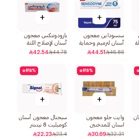
+
+
سنسوداين معجون
بارودونتكس معجون
ة
أسنان لترميم وحماية
أسنان لإصلاح اللثة
75مل
النشط بالنعناع 75مل
42.54
44.78
44.51
46.86
off
5
%
off
5
%
o
+
+
ان
وايت جلو معجون
سيجنال معجون أسنان
اسنان للمدخنين
كومبليت 8 نيتشر
100مل
إليمنتس بالقرنفل
22.23
23.4
30.69
32.31