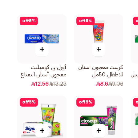
off
5
%
off
5
%
o
+
+
كرست معجون اسنان
أورل بي كومبليت
يش
للاطفال 50مل
معجون أسنان النعناع
منعش 100مل
12.56
13.23
8.6
9.06
off
5
%
off
5
%
o
+
+