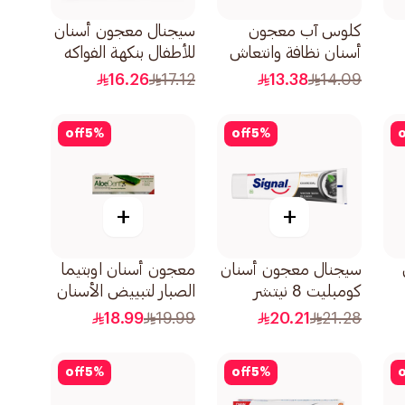
كلوس آب معجون
سيجنال معجون أسنان
أسنان نظافة وانتعاش
للأطفال بنكهة الفواكه
بيري بلاست 75مل
50مل
16.26
17.12
13.38
14.09
off
5
%
off
5
%
o
+
+
سيجنال معجون أسنان
معجون أسنان اوبتيما
كومبليت 8 نيتشر
الصبار لتبييض الأسنان
إليمنتس بالفحم 75مل
50مل
18.99
19.99
20.21
21.28
off
5
%
off
5
%
o