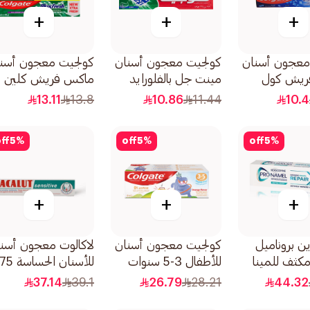
+
+
+
معجون أسنان
كولجيت معجون أسنان
كولجيت معجون أسن
ريش كول
مينت جل بالفلورايد
ماكس فريش كلين
125مل
مينت 2×75مل (51a3)
13.11
13.8
10.86
11.44
10.4
ff
5
%
off
5
%
off
5
%
+
+
+
 بروناميل
كولجيت معجون أسنان
لاكالوت معجون أسن
كثف للمينا
للأطفال 3-5 سنوات
للأسنان الحساسة 75مل
 75مل
مع مستوى الفلورايد
37.14
39.1
26.79
28.21
44.32
المناسب للعمر 60مل