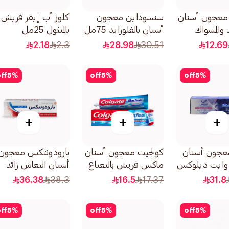
معجون أسنان
سنسوداين معجون
كلوز أب إيفر فريش
د والمسواك
أسنان بالفلورايد 75مل
بالمنثول 25مل
مكافحة
2.18
2.3
28.98
30.51
12.69
ل
ff
5
%
off
5
%
off
5
%
+
+
+
جون أسنان
كولجيت معجون أسنان
بارودونتكس معجون
وايت ديلوكس
ماكس فريش بالنعناع
أسنان انتعاش زائد
نتعاش الحياة
البارد 100مل
لنزيف اللثة 75مل
36.38
38.3
16.5
17.37
31.8
ff
5
%
off
5
%
off
5
%