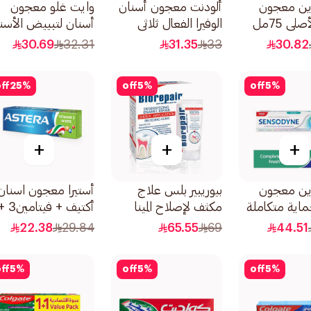
ين معجون
ألودنت معجون أسنان
وايت غلو معجون
لي 75مل
الوفيرا الفعال ثلاثي
أسنان لتبييض الأسن
التأثير لتنظيف وحماية
الاحترافي الفائق مع
30.69
32.31
31.35
33
30.82
الفم 100مل
فرشاة أسنان 150جرام
ff
25
%
off
5
%
off
5
%
+
+
+
ين معجون
بيوريبير بلس علاج
أستيرا معجون اسنان
اية متكاملة
مكثف لإصلاح المينا
أكتيف + فيتامين
 75مل
50مل
تبييض 110جرام
22.38
29.84
65.55
69
44.51
ff
5
%
off
5
%
off
5
%