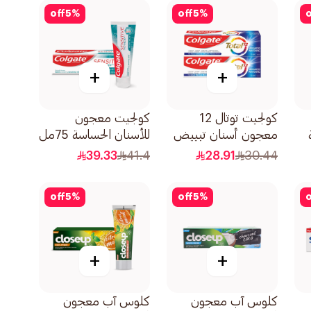
مناسب للعمر 60مل
off
5
%
off
5
%
o
+
+
كولجيت توتال 12
كولجيت معجون
معجون أسنان تبييض
للأسنان الحساسة 75مل
محسن 2×75مل
39.33
41.4
28.91
30.44
off
5
%
off
5
%
o
+
+
كلوس آب معجون
كلوس آب معجون