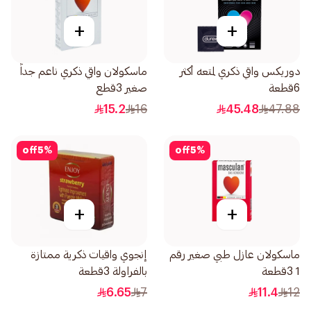
+
+
دوريكس واقي ذكري لمتعه أكثر
ماسكولان واقي ذكري ناعم جداً
6قطعة
صغير 3قطع
15.2
16
45.48
47.88
off
5
%
off
5
%
+
+
ماسكولان عازل طبي صغير رقم
إنجوي واقيات ذكرية ممتازة
1 3قطعة
بالفراولة 3قطعة
6.65
7
11.4
12