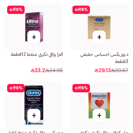
off
5
%
off
5
%
+
+
ديوريكس احساس حقيقي
الترا واقي ذكري منقط 12قطعة
3قطعة
33.2
34.95
29.13
30.67
off
5
%
off
5
%
+
+
ماسكولان واقي ذكري بنكهة
دوريكس واقي ذكري متعة اطول