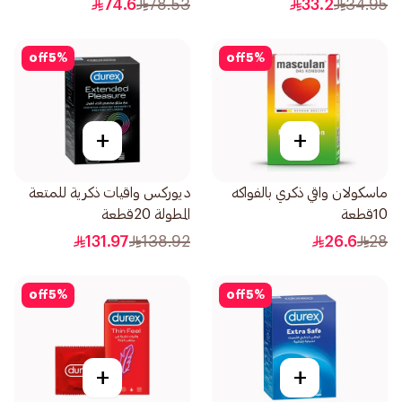
74.6
78.53
33.2
34.95
off
5
%
off
5
%
+
+
ماسكولان واقي ذكري بالفواكه
ديوركس واقيات ذكرية للمتعة
10قطعة
المطولة 20قطعة
131.97
138.92
26.6
28
off
5
%
off
5
%
+
+