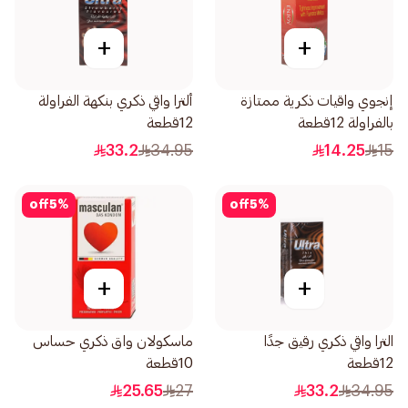
+
+
إنجوي واقيات ذكرية ممتازة
ألترا واقي ذكري بنكهة الفراولة
بالفراولة 12قطعة
12قطعة
33.2
34.95
14.25
15
off
5
%
off
5
%
+
+
الترا واقي ذكري رقيق جدًا
ماسكولان واق ذكري حساس
12قطعة
10قطعة
25.65
27
33.2
34.95