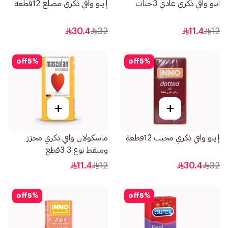
اننو واقي ذكري عادي 3حبات
إينو واقي ذكري مضلع 12قطعة
30.4
32
11.4
12
off
5
%
off
5
%
+
+
إينو واقي ذكري محبب 12قطعة
ماسكولان واقي ذكري محزز
ومنقط نوع 3 3قطع
11.4
12
30.4
32
off
5
%
off
5
%