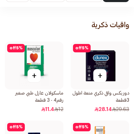
واقيات ذكرية
off
5
%
off
5
%
+
+
دوريكس واقي ذكري متعة اطول
ماسكولان عازل طبي صغير
3قطعة
رقم4 - 3 قطعة
11.4
12
28.14
29.63
off
5
%
off
5
%