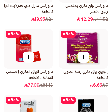
ديوركس واقي ذكري بملمس
ديوركس عازل طبي فذرلايت الترا
رقيق 6قطع
3قطعة
19.95
21
42.29
44.52
off
5
%
off
5
%
+
+
إنجوي واقي ذكري رغبة قصوى
ديوركس الواقي الذكري إحساس
3قطعة
النحافة 12قطعة
77.09
81.15
6.65
7
off
5
%
off
5
%