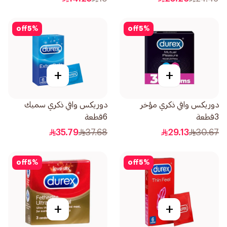
off
5
%
off
5
%
+
+
دوريكس واقي ذكري مؤخر
دوريكس واقي ذكري سميك
3قطعة
6قطعة
35.79
37.68
29.13
30.67
off
5
%
off
5
%
+
+