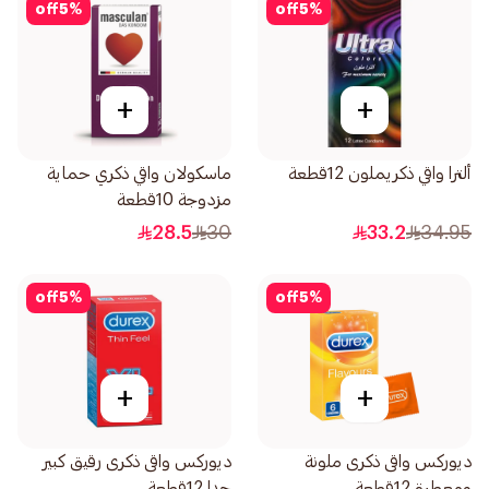
off
5
%
off
5
%
+
+
ألترا واقي ذكريملون 12قطعة
ماسكولان واقي ذكري حماية
مزدوجة 10قطعة
28.5
30
33.2
34.95
off
5
%
off
5
%
+
+
ديوركس واقى ذكرى ملونة
ديوركس واقى ذكرى رقيق كبير
ومعطرة 12قطعة
جدا 12قطعة