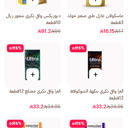
ماسكولان عازل طبي صغير جولد
ديوريكس واقي ذكري شعور ريال
3قطعة
10قطعة
91.2
96
16.15
17
off
5
%
off
5
%
+
+
الترا واقي ذكري بنكهة الشوكولاتة
الترا واقي ذكري مضلع 12قطعة
12قطعة
33.2
34.95
33.2
34.95
off
5
%
off
5
%