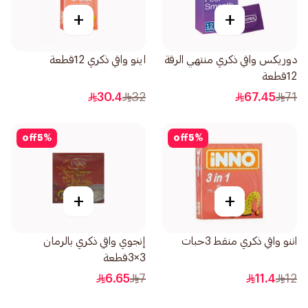
+
+
دوريكس واقي ذكري منتهي الرقة
اينو واقي ذكري 12قطعة
12قطعة
30.4
32
67.45
71
off
5
%
off
5
%
+
+
اننو واقي ذكري منقط 3حبات
إنجوي واقي ذكري بالرمان
3×3قطعة
6.65
7
11.4
12