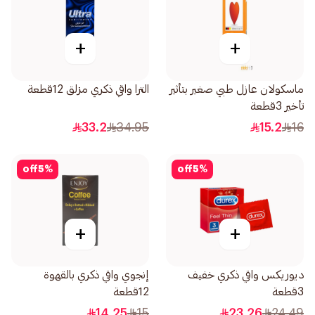
+
+
ماسكولان عازل طبي صغير بتأثير
الترا واقي ذكري مزلق 12قطعة
تأخير 3قطعة
33.2
34.95
15.2
16
off
5
%
off
5
%
+
+
ديوريكس واقي ذكري خفيف
إنجوي واقي ذكري بالقهوة
3قطعة
12قطعة
14.25
15
23.26
24.49