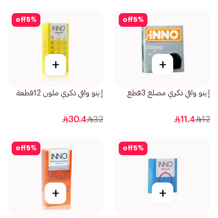
off
5
%
off
5
%
+
+
إينو واقي ذكري مضلع 3قطع
إينو واقي ذكري ملون 12قطعة
30.4
32
11.4
12
off
5
%
off
5
%
+
+