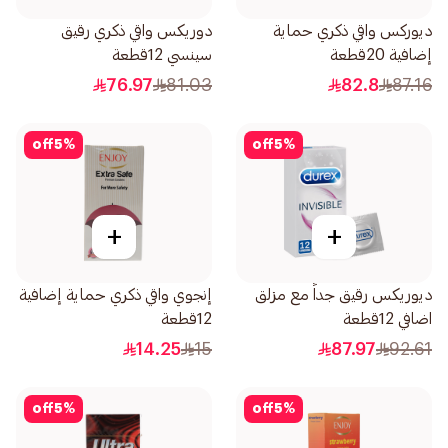
ديوركس واقي ذكري حماية
دوريكس واقي ذكري رقيق
إضافية 20قطعة
سينسي 12قطعة
76.97
81.03
82.8
87.16
off
5
%
off
5
%
+
+
ديوريكس رقيق جداً مع مزلق
إنجوي واقي ذكري حماية إضافية
اضافي 12قطعة
12قطعة
14.25
15
87.97
92.61
off
5
%
off
5
%