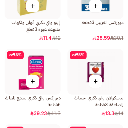
+
+
ديوركس انفزبيل 3قطعة
إينو واقي ذكري ألوان ونكهات
متنوعة عبوة 3قطع
11.4
12
28.59
30.1
off
5
%
off
5
%
+
+
ماسكولان واق ذكري الحماية
ديوركس واقي ذكري ممتع للغاية
المضاعفة 3قطعة
6قطعة
39.23
41.3
13.3
14