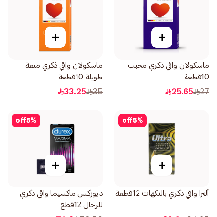
+
+
ماسكولان واقي ذكري محبب
ماسكولان واقي ذكري متعة
10قطعة
طويلة 10قطعة
33.25
35
25.65
27
off
5
%
off
5
%
+
+
ألترا واقي ذكري بالنكهات 12قطعة
ديوركس ماكسيما واقي ذكري
للرجال 12قطع