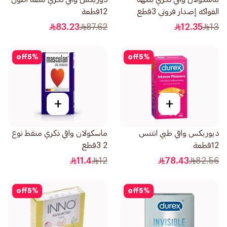
الفواكه إصدار فروتي 3قطع
12قطعة
83.23
87.62
12.35
13
off
5
%
off
5
%
+
+
ديوريكس واقي طبي انتنس
ماسكولان واقي ذكري منقط نوع
12قطعة
2 3قطع
11.4
12
78.43
82.56
off
5
%
off
5
%