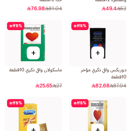
76.98
81.04
49.4
52
off
5
%
off
5
%
+
+
دوريكس واقي ذكري مؤخر
ماسكولان واقي ذكري 10قطعة
10قطعة
25.65
27
82.68
87.04
off
5
%
off
5
%
+
+