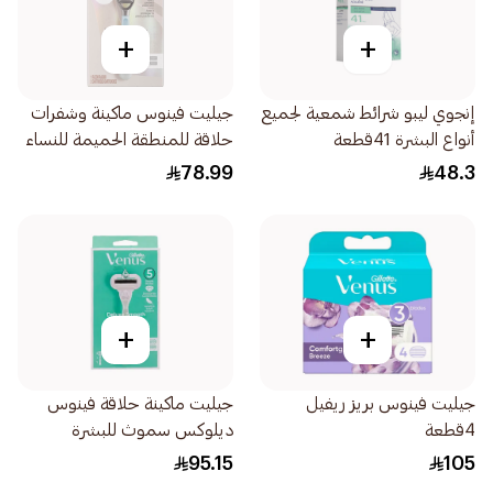
+
+
إنجوي ليبو شرائط شمعية لجميع
جيليت فينوس ماكينة وشفرات
أنواع البشرة 41قطعة
حلاقة للمنطقة الحميمة للنساء
2قطعة
78.99
48.3
+
+
جيليت فينوس بريز ريفيل
جيليت ماكينة حلاقة فينوس
4قطعة
ديلوكس سموث للبشرة
الحساسة 1قطعة
95.15
105