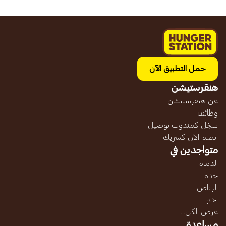
حمل التطبيق الآن
هنقرستيشن
عن هنقرستيشن
وظائف
سجّل كمندوب توصيل
انضم الآن كشريك
متواجدين في
الدمام
جده
الرياض
الخبر
عرض الكل...
مساعدة