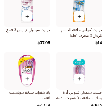
+
+
جيليت أمواس حلاقة للجسم
جيليت سيمبلي فينوس 3 قطع
للرجال 3 شفرات 1علبة
37.95
14
+
+
جيليت سيمبلي فينوس أداة
بك شفرات نسائية سوليسنت
وماكينة حلاقة بـ 3 شفرات ناعمة
6قطعة
3قطعة
47.19
38.5