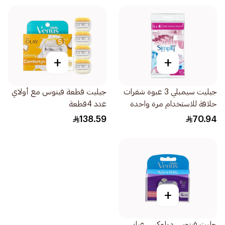
+
+
جيليت سيمبلي 3 عبوة شفرات
جيليت قطعة فينوس مع أولاي
حلاقة للاستخدام مرة واحدة
عدد 4قطعة
للنساء 12قطعة
138.59
70.94
+
جليت فينوس ديلوكس غيار