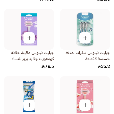
+
+
جيليت فينوس شفرات حلاقة
جيليت فينوس ماكينة حلاقة
حساسة 3قطعة
كومفورت جلايد بريز للنساء
1قطعة
79.5
35.2
+
+