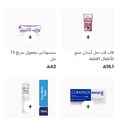
+
+
فاب لاب جل أسنان ميني
سنسوداين مفعول سريع 75
للأطفال 1قطعة
مل
43
16.1
+
+