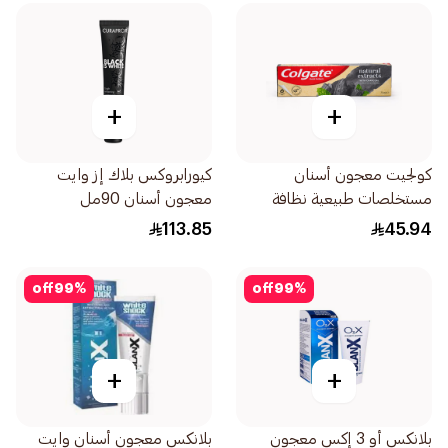
+
+
كولجيت معجون أسنان
كيورابروكس بلاك إز وايت
مستخلصات طبيعية نظافة
معجون أسنان 90مل
عميقة مع الفحم النشط 75مل
113.85
45.94
off
99
%
off
99
%
+
+
بلانكس أو 3 إكس معجون
بلانكس معجون أسنان وايت