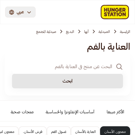
عربي
الرئيسية
الصيدلية
أبها
البديع
صيدلية المجتمع
العناية بالفم
ابحث
الأكثر مبيعا
أساسيات الإنفلونزا والحساسية
منتجات صحية
معجون الأسنان
العناية بالأسنان
غسول الفم
فرش الأسنان.
معجون لتبي