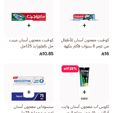
+
+
كولجيت معجون أسنان للأطفال
كولجيت معجون أسنان مينت
من عمر 6 سنوات فأكثر بنكهة
جل بالفلورايد 125مل
الفاكهة الخفيفة 50مل
10.85
16
off
25
%
+
+
كلوس آب معجون أسنان وايت
سنسوداين معجون أسنان
أتراكشن بالليمون وملح البحر
لترميم وحماية 75مل