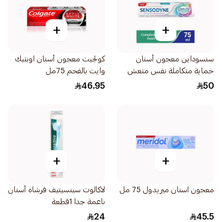
+
+
سنسوداين معجون أسنان
كولجيت معجون أسنان اوبتيك
حماية متكاملة نفس منعش
وايت بالفحم 75مل
75مل
46.95
50
+
+
معجون اسنان ميريدول 75 مل
لاكالوت سينسيتيف فرشاة أسنان
ناعمة جدا 1قطعة
24
45.5