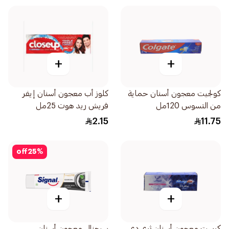
+
+
كولجيت معجون أسنان حماية
كلوز أب معجون أسنان إيفر
من التسوس 120مل
فريش ريد هوت 25مل
2.15
11.75
off
25
%
+
+
كرست معجون أسنان ثري دي
سيجنال معجون أسنان