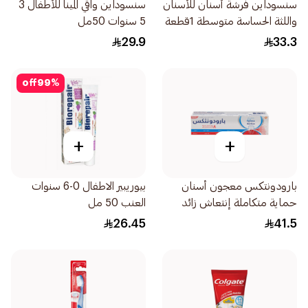
سنسوداين فرشة أسنان للأسنان
سنسوداين واقي المينا للأطفال 3
واللثة الحساسة متوسطة 1قطعة
5 سنوات 50مل
29.9
33.3
off
99
%
+
+
بارودونتكس معجون أسنان
بيوريبير الاطفال 0-6 سنوات
حماية متكاملة إنتعاش زائد
العنب 50 مل
75مل
26.45
41.5