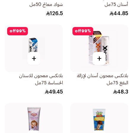
أسنان 75مل
شوك معالج 50مل
126.5
44.85
off
99
%
off
99
%
+
+
بلانكس معجون أسنان لإزالة
بلانكس معجون للاسنان
البقع 75مل
الحساسة 75مل
49.45
48.3