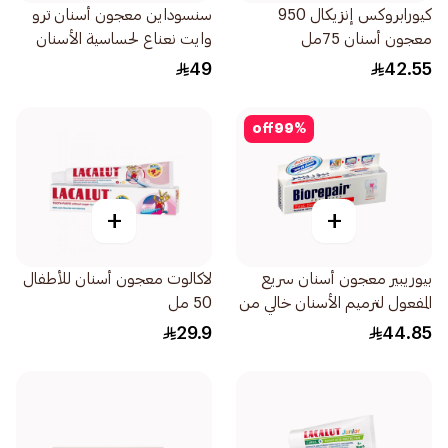
كيورابروكس إنزيكال 950
سنسوداين معجون أسنان ترو
معجون أسنان 75مل
وايت نعناع لحساسية الأسنان
75مل
49
42.55
off
99
%
+
+
بيوريبير معجون أسنان سريع
لاكالوت معجون أسنان للأطفال
المفعول لترميم الأسنان خالي من
50 مل
الفلورايد 75مل
29.9
44.85