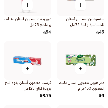
+
+
سنسوداين معجون أسنان
ديبوردنت معجون أسنان منظف
للحساسية واللثة 75مل
و ملمع 75مل
54
45
+
+
دابر هيربل معجون أسنان بالنيم
كرست معجون أسنان بقوة الملح
العضوي 150جرام
برودة الثلج 125مل
8.75
9