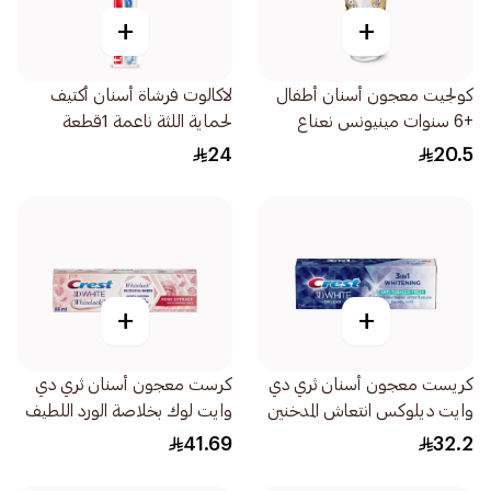
+
+
كولجيت معجون أسنان أطفال
لاكالوت فرشاة أسنان أكتيف
+6 سنوات مينيونس نعناع
لحماية اللثة ناعمة 1قطعة
خفيف 50مل
24
20.5
+
+
كريست معجون أسنان ثري دي
كرست معجون أسنان ثري دي
وايت ديلوكس انتعاش المدخنين
وايت لوك بخلاصة الورد اللطيف
75مل
والملح المعدني المبيض 88مل
41.69
32.2