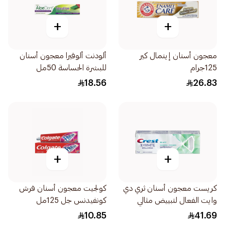
+
+
معجون أسنان إينمال كير
ألودنت ألوفيرا معجون أسنان
125جرام
للبشرة الحساسة 50مل
18.56
26.83
+
+
كريست معجون أسنان ثري دي
كولجيت معجون أسنان فرش
وايت الفعال لتبييض مثالي
كونفيدنس جل 125مل
ومكثف وإزالة التصبغات 75مل
10.85
41.69