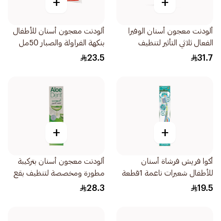
+
+
ألودنت معجون أسنان الوفيرا
ألودنت معجون أسنان للأطفال
الفعال ثلاثي التأثير لتنظيف
بنكهة الفراولة والصبار 50مل
وحماية الفم 100مل
23.5
31.7
+
+
أكوا فريش فرشاة أسنان
ألودنت معجون أسنان بتركيبة
للأطفال شعيرات ناعمة 1قطعة
مطورة ومخصصة لتنظيف بقع
المدخنين وإنعاش الفم 100مل
28.3
19.5