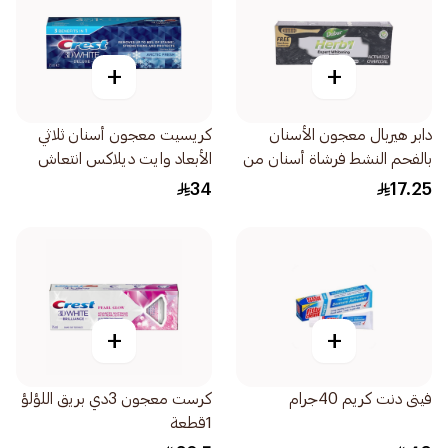
+
+
دابر هيربال معجون الأسنان
كريسيت معجون أسنان ثلاثي
بالفحم النشط فرشاة أسنان من
الأبعاد وايت ديلاكس انتعاش
الخيزران 150جرام
بارد 75مل
34
17.25
+
+
فيتى دنت كريم 40جرام
كرست معجون 3دي بريق اللؤلؤ
1قطعة