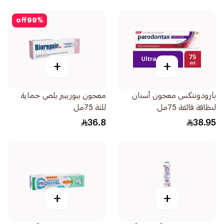
off
99
%
+
+
بارودونتكس معجون أسنان
معجون بيوريبير بلص حماية
لنظافة فائقة 75مل
للثة 75مل
36.8
38.95
+
+