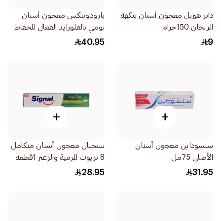
دابر هيربل معجون أسنان بنكهة
بارودونتكس معجون أسنان
الريحان 150جرام
يومي بالفلورايد الفعال للحفاظ
على صحة اللثة والأسنان 75مل
40.95
9
+
+
سنسوداين معجون أسنان
سيجنال معجون أسنان متكامل
الأصلي 75مل
8 بزيوت المرمية والزعتر 1قطعة
28.95
31.95