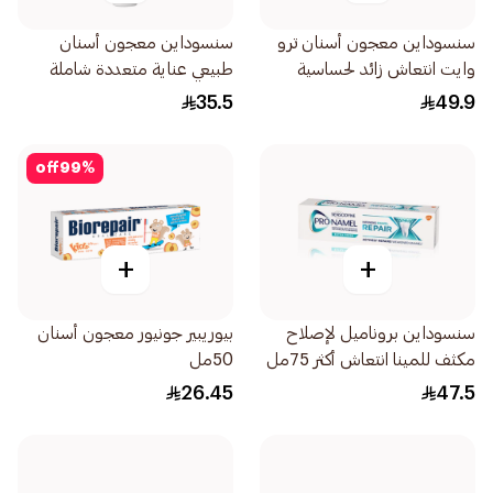
سنسوداين معجون أسنان ترو
سنسوداين معجون أسنان
وايت انتعاش زائد لحساسية
طبيعي عناية متعددة شاملة
الأسنان 75مل
ومهدئة بالأعشاب الطبيعية
35.5
49.9
100مل
off
99
%
+
+
سنسوداين بروناميل لإصلاح
بيوريبير جونيور معجون أسنان
مكثف للمينا انتعاش أكثر 75مل
50مل
26.45
47.5