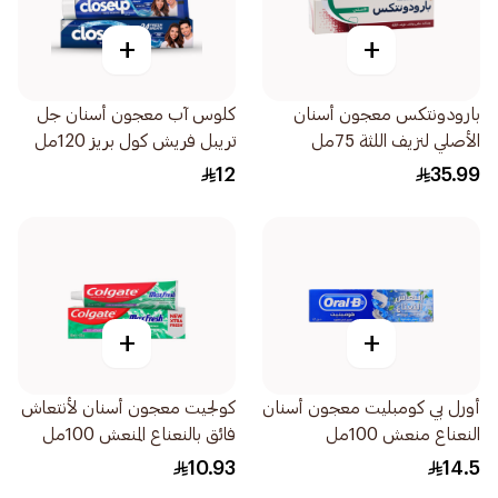
+
+
بارودونتكس معجون أسنان
كلوس آب معجون أسنان جل
الأصلي لنزيف اللثة 75مل
تريبل فريش كول بريز 120مل
12
35.99
+
+
أورل بي كومبليت معجون أسنان
كولجيت معجون أسنان لأنتعاش
النعناع منعش 100مل
فائق بالنعناع المنعش 100مل
10.93
14.5