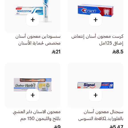
+
+
كرست معجون أسنان إنتعاش
سنسوداين معجون أسنان
إضافى 125مل
مخصص لحماية الأسنان
الحساسة وانتعاش زائد حجم
21
8.5
صغير 50مل
+
+
سيجنال معجون أسنان
معجون الاسنان دابر العشبي
بالفلورايد لمكافحة التسوس
بالملح والليمون 150 جم
50مل
9
5.47