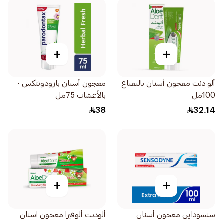
+
+
ألو دنت معجون أسنان بالنعناع
معجون أسنان بارودونتكس -
100مل
بالأعشاب 75مل
38
32.14
+
+
سنسوداين معجون أسنان
ألودنت ألوفيرا معجون اسنان