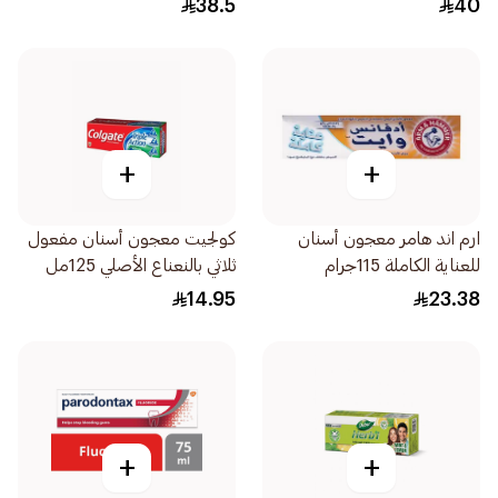
38.5
40
+
+
ارم اند هامر معجون أسنان
كولجيت معجون أسنان مفعول
للعناية الكاملة 115جرام
ثلاثي بالنعناع الأصلي 125مل
14.95
23.38
+
+