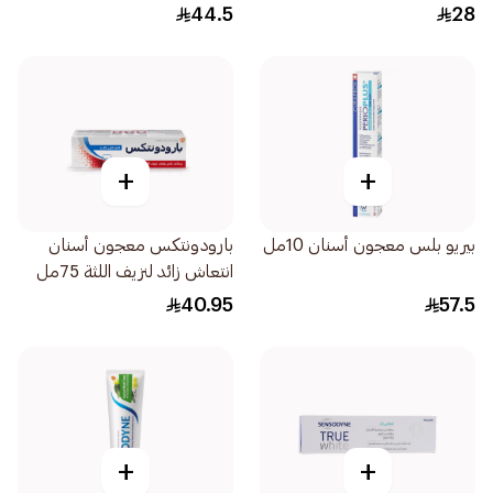
الفلورايد المناسب للعمر 60مل
44.5
28
+
+
بيريو بلس معجون أسنان 10مل
بارودونتكس معجون أسنان
انتعاش زائد لنزيف اللثة 75مل
40.95
57.5
+
+