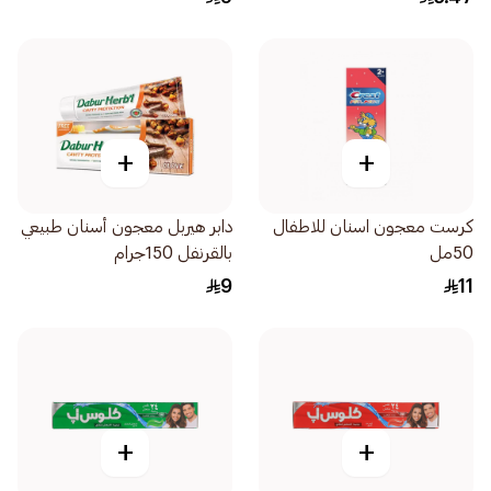
+
+
كرست معجون اسنان للاطفال
دابر هيربل معجون أسنان طبيعي
50مل
بالقرنفل 150جرام
9
11
+
+