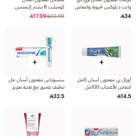
وايت ديلوكس لحيوية وانتعاش
كومبليت 8 نيتشر إليمنتس
الحياة 75مل
بالفحم 75مل
17.99
23.99
34
+
+
أورال-بي معجون أسنان كامل
سنسوداين معجون أسنان جل
انتعاش الأعشاب 100مل
تنظيف عميق مع تقنية تعزيز
الرغوة 75مل
32.5
14.5