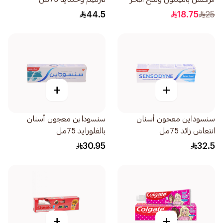
75مل
44.5
18.75
25
+
+
سنسوداين معجون أسنان
سنسوداين معجون أسنان
انتعاش زائد 75مل
بالفلورايد 75مل
30.95
32.5
+
+