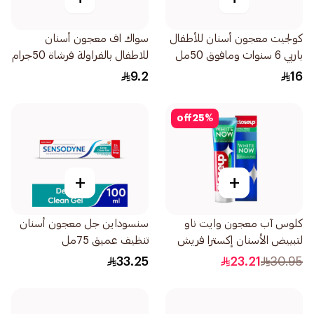
كولجيت معجون أسنان للأطفال
سواك اف معجون أسنان
باربي 6 سنوات ومافوق 50مل
للاطفال بالفراولة فرشاة 50جرام
9.2
16
off
25
%
+
+
كلوس آب معجون وايت ناو
سنسوداين جل معجون أسنان
لتبييض الأسنان إكسترا فريش
تنظيف عميق 75مل
75مل
33.25
23.21
30.95