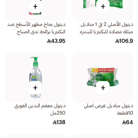
+
+
ديتول الأصلي 2 في 1 مناديل
ديتول بخاخ مطهر للأسطح ضد
مبللة مضادة للبكتيريا للبشرة
البكتيريا برائحة ندى الصباح
والأسطح 120 منديل
450مل
43.95
106.9
+
+
ديتول مناديل عرض اصلي
ديتول معقم اليدين الفوري
10قطعة
250مل
138
64