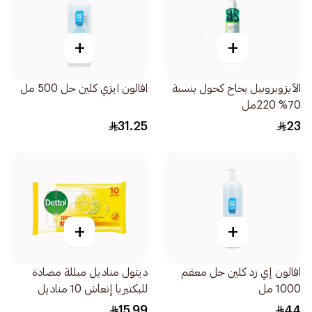
+
+
الآيزوبروبيل بخاخ كحول بنسبة
افالون ايزي كلين جل 500 مل
70% 220مل
31.25
23
+
+
افالون إي زد كلين جل معقم
ديتول مناديل مبللة مضادة
1000 مل
للبكتيريا إنعاش 10 مناديل
15.99
44