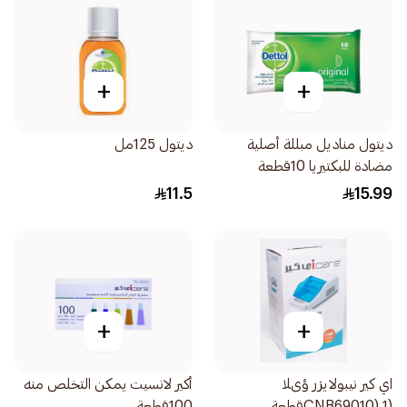
+
+
ديتول مناديل مبللة أصلية
ديتول 125مل
مضادة للبكتيريا 10قطعة
11.5
15.99
+
+
اي كير نيبولايزر ؤىلا
أكير لانسيت يمكن التخلص منه
(CNB69010) 1قطعة
100قطعة