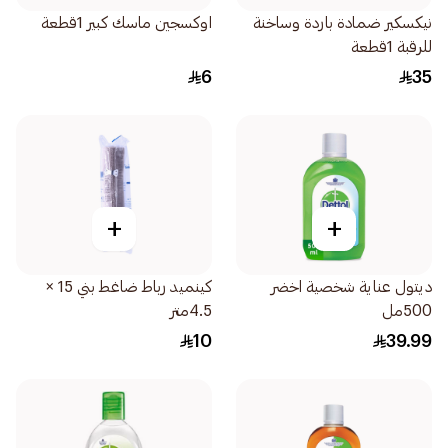
نيكسكير ضمادة باردة وساخنة
اوكسجين ماسك كبير 1قطعة
للرقبة 1قطعة
6
35
+
+
ديتول عناية شخصية اخضر
كينميد رباط ضاغط بني 15 ×
500مل
4.5متر
10
39.99