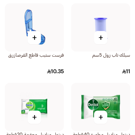
+
+
سيلك تاب رول 5سم
فرست ستيب قاطع القرصازرق
10.35
11
+
+
ديتول مناديل مطهرة 40قطعة
ديتول مناديل معقمة 20قطعة