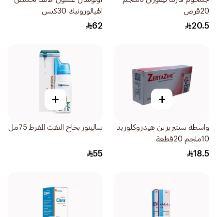
20قرص
الهيالورونيك 30كيس
62
20.5
+
+
واسطة سيتيريزين هيدروكلوريد
سالينوز بخاخ النفث المفرط 75مل
10ملجم 20قطعة
55
18.5