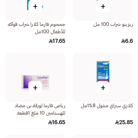
+
+
ريزينو شراب 100 مل
جمجوم فارما كلارا شراب فواكه
للأطفال 100مل
17.65
6.6
+
+
كلاري سبراي منثول 15.8مل
رياض فارما لوراتادين مضاد
للهستامين 10 ملغ 1قطعة
16.65
25.85