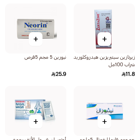
+
+
زيرتازين سيتيريزين هيدروكلوريد
نيورين 5 مجم 5قرص
شراب 100مل
25.9
11.8
+
+
جمجوم فارما ليفوزال 5ملجم
أوتوسان غسول الأنف بحمض