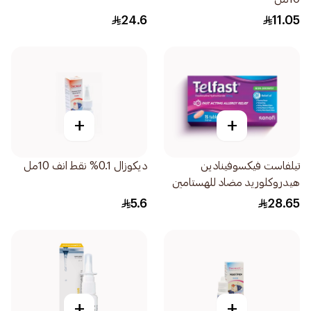
24.6
11.05
+
+
تيلفاست فيكسوفينادين
ديكوزال 0.1% نقط انف 10مل
هيدروكلوريد مضاد للهستامين
15قرص
5.6
28.65
+
+