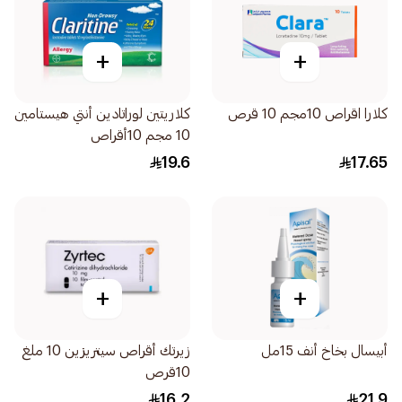
+
+
كلارا اقراص 10مجم 10 قرص
كلاريتين لوراتادين أنتي هيستامين
10 مجم 10أقراص
19.6
17.65
+
+
أبيسال بخاخ أنف 15مل
زيرتك أقراص سيتريزين 10 ملغ
10قرص
16.2
21.9