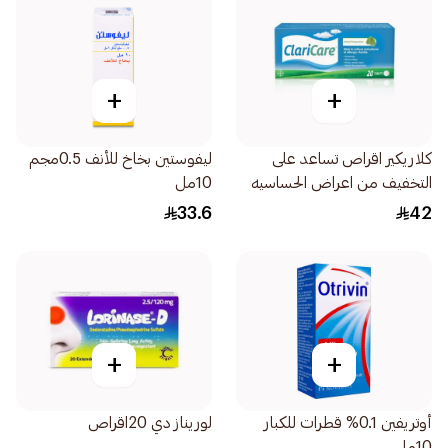
+
+
كلاريكير اقراص تساعد على
ليفوستين بخاخ للأنف 0.5مجم
التخفيف من اعراض الحساسيه
10مل
الموسميه المختلفه فعال سريع
33.6
42
وطبيعي 20 قرص
+
+
أوتريفين 0.1% قطرات للكبار
لوريناز دي 20اقراص
10مل