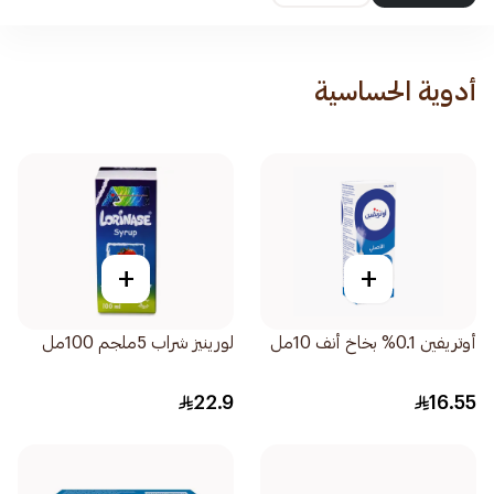
أدوية الحساسية
+
+
أوتريفين 0.1% بخاخ أنف 10مل
لورينيز شراب 5ملجم 100مل
22.9
16.55