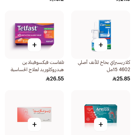
+
+
كلاريسبراي بخاخ للأنف أصلي
تلفاست فيكسوفينادين
4602 15مل
هيدروكلوريد لعلاج الحساسية
120ملغ 15قرص
26.55
25.85
+
+