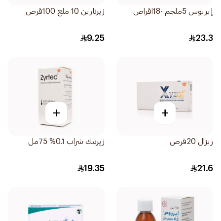
إيريوس 5ملجم -18اقراص
زيرتازين 10 ملغ 100قرص
9.25
23.3
+
+
زيزال 20قرص
زيرتيك شراب 0.1% 75مل
19.35
21.6