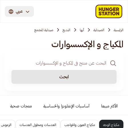
عربي
الرئيسية
الصيدلية
أبها
البديع
صيدلية المجتمع
المكياج و الإكسسوارات
ابحث
الأكثر مبيعا
أساسيات الإنفلونزا والحساسية
منتجات صحية
مكياج الوجه
مكياج العيون والحواجب
العدسات ومحلول العدسات
الرموش