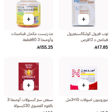
+
+
توب فيرول كوليكالسيفيرول
مذرنيست مكمل فيتامينات
فيتامين د 12قرص
وأوميجا 3 60قطعة
155.25
17.85
+
+
نيوروبيون امبولات 10×3مل
سيفين سيز كبسولات أوميغا-3
بالقوة القصوى 30كبسولة