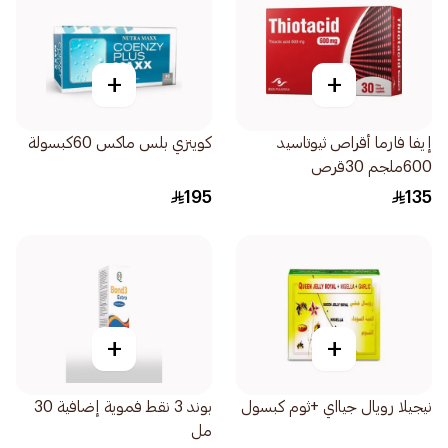
+
+
إيفا فارما أقراص ثيوتاسيد
كوينزي بلس ماكس 60كبسولة
600ملجم 30قرص
195
135
+
+
نيجيلا رويال جيااي +ثوم كبسول
بوند 3 نقط فموية إضافية 30
مل