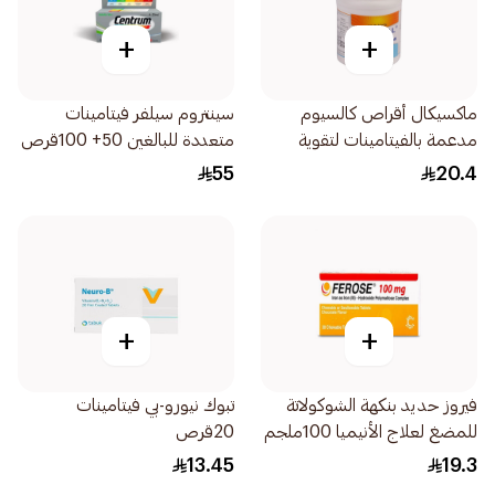
+
+
ماكسيكال أقراص كالسيوم
سينتروم سيلفر فيتامينات
مدعمة بالفيتامينات لتقوية
متعددة للبالغين 50+ 100قرص
العظام 30ااقراص
55
20.4
+
+
فيروز حديد بنكهة الشوكولاتة
تبوك نيورو-بي فيتامينات
للمضغ لعلاج الأنيميا 100ملجم
20قرص
30قرص
13.45
19.3