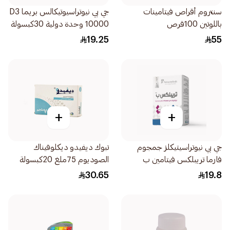
سنتروم أقراص فيتامينات
جي بي نيوتراسيوتيكالس بريما D3
باللوتين 100قرص
10000 وحدة دولية 30كبسولة
19.25
55
+
+
جي بي نيوتراسيتيكلز جمجوم
تبوك ديفيدو ديكلوفيناك
فارما تريبلكس فيتامين ب
الصوديوم 75ملغ 20كبسولة
30قرص
30.65
19.8