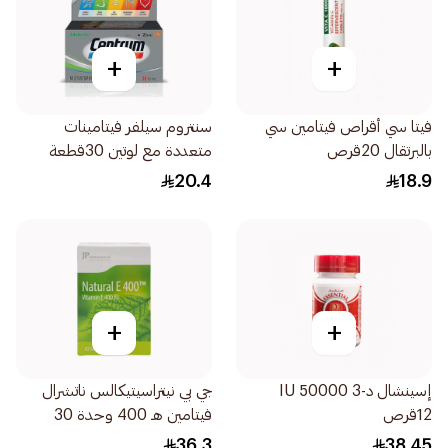
+
+
فيتا سي أقراص فيتامين سي
سنتروم سيلفر فيتامينات
بالبرتقال 20قرص
متعددة مع لوتين 30قطعة
20.4
18.9
+
+
إسينشال د-3 50000 IU
جي بي نيتراسيتيكالس ناتشرال
12قرص
فيتامين هـ 400 وحدة 30
كبسولة
36.3
38.45