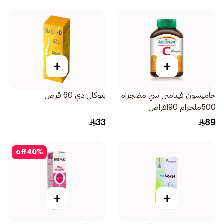
+
+
جاميسون فيتامين سي مضجرام
بيوكال دي 60 قرص
500ملجرام 90اقراص
33
89
off
40
%
+
+