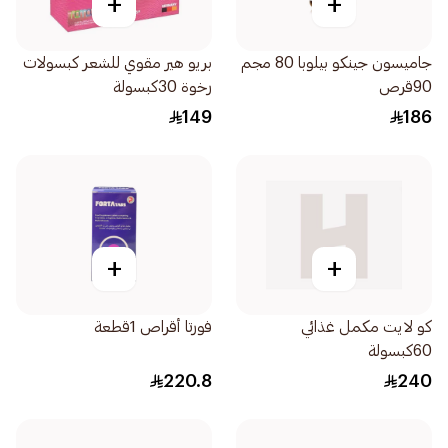
+
+
جاميسون جينكو بيلوبا 80 مجم
بريو هير مقوي للشعر كبسولات
90قرص
رخوة 30كبسولة
149
186
+
+
كو لايت مكمل غذائي
فورتا أقراص 1قطعة
60كبسولة
220.8
240