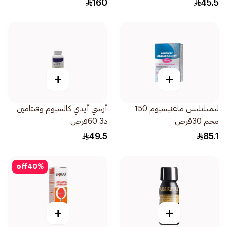
160
45.5
+
+
ليميلتليس ماغنيسيوم 150
أرسي أيدي كالسيوم وفيتامين
مجم 30قرص
د3 60قرص
49.5
85.1
off
40
%
+
+