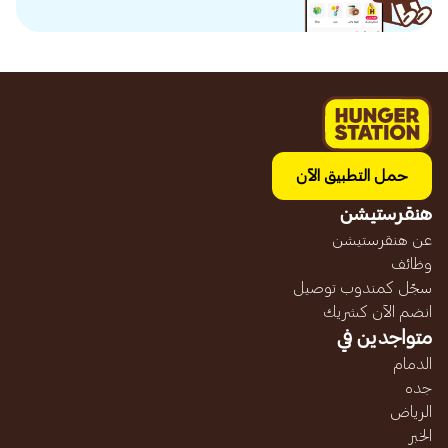
حمل التطبيق الآن
هنقرستيشن
عن هنقرستيشن
وظائف
سجّل كمندوب توصيل
انضم الآن كشريك
متواجدين في
الدمام
جده
الرياض
الخبر