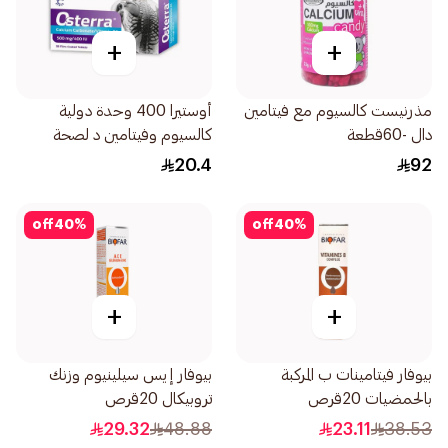
+
+
مذرنيست كالسيوم مع فيتامين
أوستيرا 400 وحدة دولية
دال -60قطعة
كالسيوم وفيتامين د لصحة
العظام 30قرص
20.4
92
off
40
%
off
40
%
+
+
بيوفار فيتامينات ب المركبة
بيوفار إيس سيلينيوم وزنك
بالحمضيات 20قرص
تروبيكال 20قرص
29.32
48.88
23.11
38.53