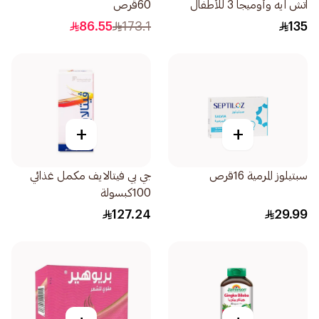
اتش ايه وأوميجا 3 للأطفال
60قرص
60قطعة
86.55
173.1
135
+
+
سبتيلوز المرمية 16قرص
جي بي فيتالايف مكمل غذائي
100كبسولة
127.24
29.99