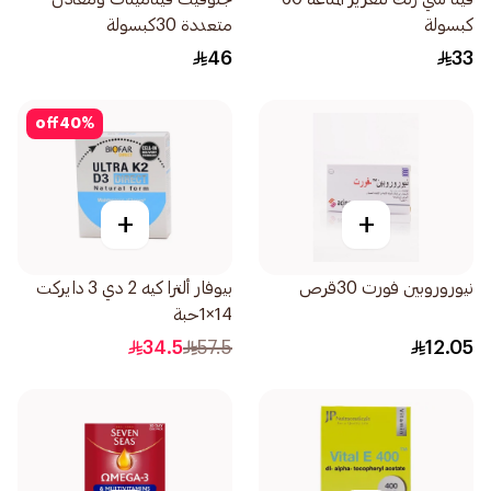
كبسولة
متعددة 30كبسولة
46
33
off
40
%
+
+
نيوروروبين فورت 30قرص
بيوفار ألترا كيه 2 دي 3 دايركت
14×1حبة
34.5
57.5
12.05