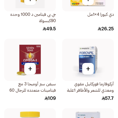
دي كيورا 4×1مل
جي بي فيتامين د 1000 وحدة
90كبسولة
49.5
26.25
+
+
أركوفارما فوركابيل مقوي
سيفن سيز أوميجا 3 مع
ومغذي للشعر والأظافر 1علبة
فيتامينات متعددة للرجال 60
كبسولة
109
57.7