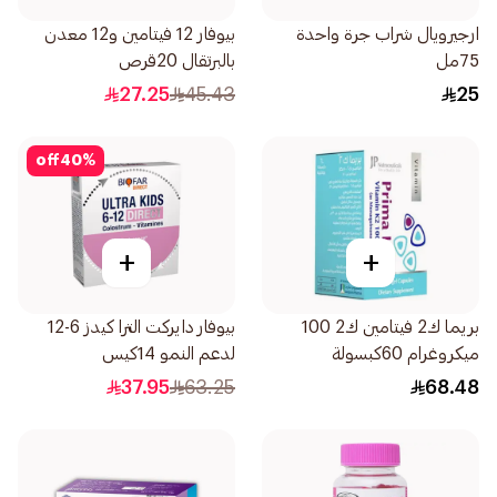
ارجيرويال شراب جرة واحدة
بيوفار 12 فيتامين و12 معدن
75مل
بالبرتقال 20قرص
27.25
45.43
25
off
40
%
+
+
بريما ك2 فيتامين ك2 100
بيوفار دايركت الترا كيدز 6-12
ميكروغرام 60كبسولة
لدعم النمو 14كيس
37.95
63.25
68.48