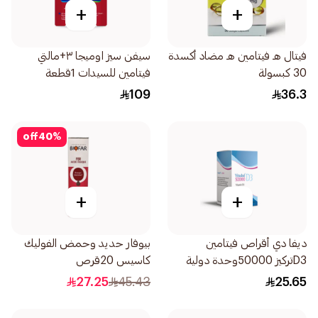
+
+
فيتال هـ فيتامين هـ مضاد أكسدة
سيفن سيز اوميجا ٣+مالتي
30 كبسولة
فيتامين للسيدات 1قطعة
109
36.3
off
40
%
+
+
ديفا دي أقراص فيتامين
بيوفار حديد وحمض الفوليك
D3تركيز 50000وحدة دولية
كاسيس 20قرص
8أقراص
27.25
45.43
25.65