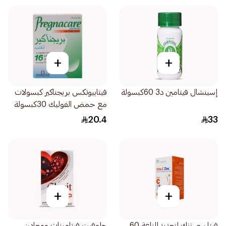
+
+
إسينشال فيتامين د3 60كبسولة
فيتابيوتكس بريجناكير كبسولات
مع حمض الفوليك 30كبسولة
20.4
33
+
+
فيتا سي زنك لتعزيز المناعة 60
جلوفيت فيتامينات ومعادن