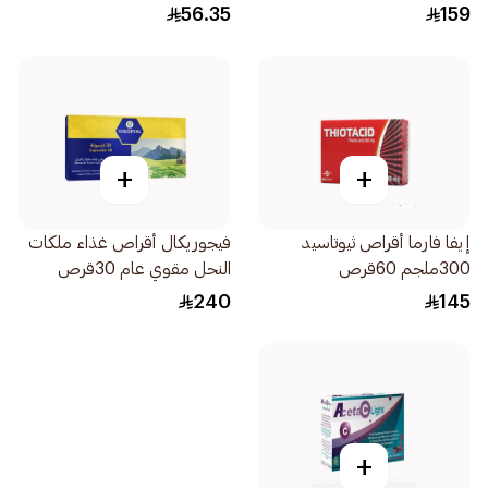
56.35
159
+
+
إيفا فارما أقراص ثيوتاسيد
فيجوريكال أقراص غذاء ملكات
300ملجم 60قرص
النحل مقوي عام 30قرص
240
145
+