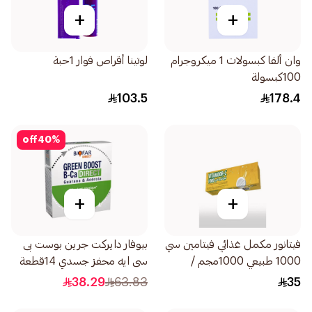
+
+
وان ألفا كبسولات 1 ميكروجرام
لوتينا أقراص فوار 1حبة
100كبسولة
103.5
178.4
off
40
%
+
+
فيتانور مكمل غذائي فيتامين سي
بيوفار دايركت جرين بوست بى
1000 طبيعي 1000مجم /
سى ايه محفز جسدي 14قطعة
20قطعة أقراص
38.29
63.83
35