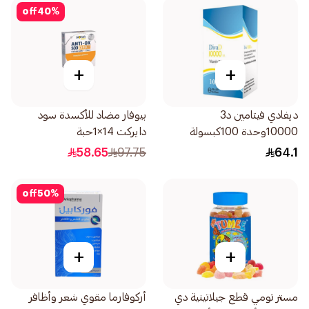
off
40
%
+
+
ديفادي فيتامين د3
بيوفار مضاد للأكسدة سود
10000وحدة 100كبسولة
دايركت 14×1حبة
58.65
97.75
64.1
off
50
%
+
+
مستر تومي قطع جيلاتينية دي
أركوفارما مقوي شعر وأظافر