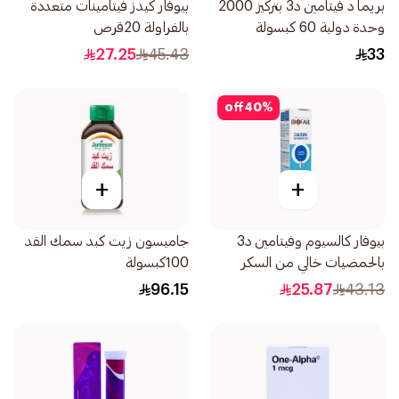
بريما د فيتامين د3 بتركيز 2000
بيوفار كيدز فيتامينات متعددة
وحدة دولية 60 كبسولة
بالفراولة 20قرص
27.25
45.43
33
off
40
%
+
+
بيوفار كالسيوم وفيتامين د3
جاميسون زيت كبد سمك القد
بالحمضيات خالي من السكر
100كبسولة
20قرص
96.15
25.87
43.13