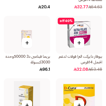
20.4
32.77
54.63
off
40
%
+
+
بيوفار دايركت الترا فولات لدعم
بريما فيتامين د3 50000وحدة
الحمل 14قرص
3030كبسولة
96.1
32.08
53.48
+
+