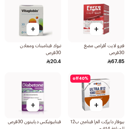
+
+
فيرو لايت أقراص مضغ
تبوك فيتامينات ومعادن
30قرص
30قرص
20.4
67.85
off
40
%
+
+
بيوفار دايركت الترا فيتامين ب12
فيتابيوتيكس ديابيتون 30قرص
للمناعة 14قرص