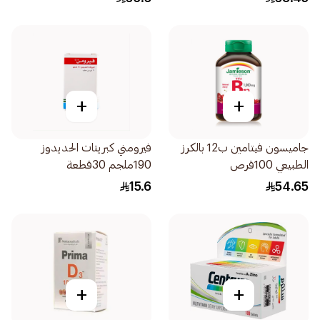
+
+
جاميسون فيتامين ب12 بالكرز
فيرومني كبريتات الحديدوز
الطبيعي 100قرص
190ملجم 30قطعة
15.6
54.65
+
+