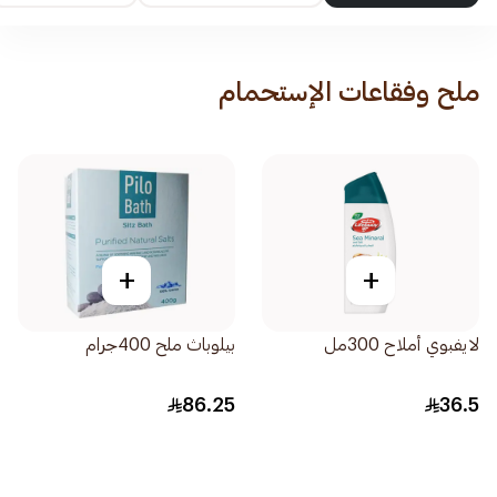
ملح وفقاعات الإستحمام
+
+
لايفبوي أملاح 300مل
بيلوباث ملح 400جرام
86.25
36.5